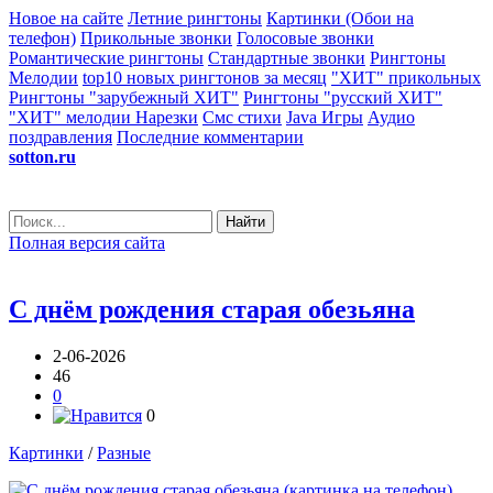
Новое на сайте
Летние рингтоны
Картинки (Обои на
телефон)
Прикольные звонки
Голосовые звонки
Романтические рингтоны
Стандартные звонки
Рингтоны
Мелодии
top10 новых рингтонов за месяц
"ХИТ" прикольных
Рингтоны "зарубежный ХИТ"
Рингтоны "русский ХИТ"
"ХИТ" мелодии
Нарезки
Смс стихи
Java Игры
Аудио
поздравления
Последние комментарии
sotton.ru
Найти
Полная версия сайта
С днём рождения старая обезьяна
2-06-2026
46
0
0
Картинки
/
Разные