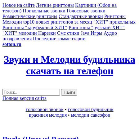
Новое на сайте
Летние рингтоны
Картинки (Обои на
телефон)
Прикольные звонки
Голосовые звонки
Романтические рингтоны
Стандартные звонки
Рингтоны
Мелодии
top10 новых рингтонов за месяц
"ХИТ" прикольных
Рингтоны "зарубежный ХИТ"
Рингтоны "русский ХИТ"
"ХИТ" мелодии
Нарезки
Смс стихи
Java Игры
Аудио
поздравления
Последние комментарии
sotton.ru
Звуки и Мелодии будильника
скачать на телефон
Найти
Полная версия сайта
голосовой звонок
•
голосовой будильник
красивая мелодия
•
мелодии саксофон