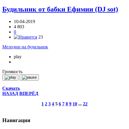
Будильник от бабки Ефимии (DJ sot)
10-04-2019
4 803
0
23
Мелодии на будильник
play
Громкость
Скачать
НАЗАД
ВПЕРЁД
1
2
3
4
5
6
7
8
9
10
...
22
Навигация