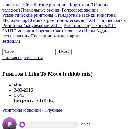
Новое на сайте
Летние рингтоны
Картинки (Обои на
телефон)
Прикольные звонки
Голосовые звонки
Романтические рингтоны
Стандартные звонки
Рингтоны
Мелодии
top10 новых рингтонов за месяц
"ХИТ" прикольных
Рингтоны "зарубежный ХИТ"
Рингтоны "русский ХИТ"
"ХИТ" мелодии
Нарезки
Смс стихи
Java Игры
Аудио
поздравления
Последние комментарии
sotton.ru
Найти
Полная версия сайта
Рингтон I Like To Move It (klub mix)
vito
3-03-2016
6 045
Битрейт:
128 (KB/s)
Рингтоны и звонки
/
Клубные
00:00