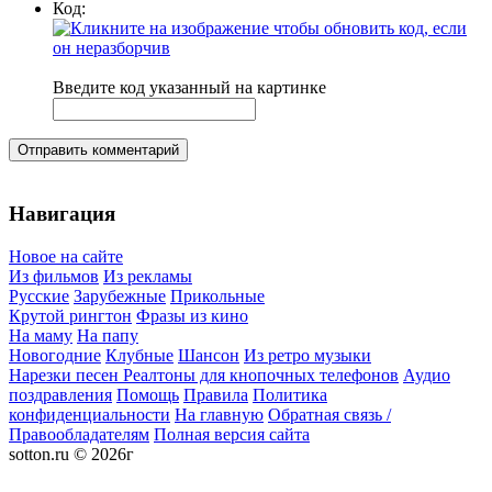
Код:
Введите код указанный на картинке
Отправить комментарий
Навигация
Новое на сайте
Из фильмов
Из рекламы
Русские
Зарубежные
Прикольные
Крутой рингтон
Фразы из кино
На маму
На папу
Новогодние
Клубные
Шансон
Из ретро музыки
Нарезки песен
Реалтоны для кнопочных телефонов
Аудио
поздравления
Помощь
Правила
Политика
конфиденциальности
На главную
Обратная связь /
Правообладателям
Полная версия сайта
sotton.ru © 2026г