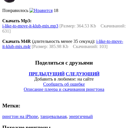
Понравилось
18
Скачать Mp3:
i-like-to-move-it-klub-mix.mp3
[Размер: 364.53 Kb Скачиваний:
631]
Скачать M4R
(длительность менее 35 секунд):
i-like-to-move-
it-klub-mix.m4r
[Размер: 385.98 Kb Скачиваний: 103]
Поделиться с друзьями
ПРЕДЫДУЩИЙ
СЛЕДУЮЩИЙ
Добавить в любимое: на сайте
Сообщить об ошибке
Описание плеера и скачивания рингтона
Метки:
рингтон на iPhone
,
танцевальная
,
энергичный
Похожие рингтоны