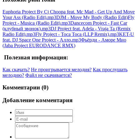
Euphoria Project By Cj Choopa feat. Mc Mad - Get Up And Move
Your Ass (Radio Edit).mp3
DJM - Move My Body (Radio Edit)
Fly
Project - Musica (Radio Edit).mp3
Dancecom Project - Fast Car
(клубный звонок).mp3
DJ Project feat. Adela - Vraja Ta (Remix
Radio Edit).mp3
Fly Project - Toca Toca (LLP Remix).mp3
KET-U
feat. DJ Space One Project - Алло.mp3
Фьёрди - Аморе Мио
(Jaba Project EURODANCE RMX)
Полезная информация:
Как скачать?
Не проигрывается мелодия?
Как прослушать
мелодию?
Файл не скачивается?
Комментарии (0)
Добавление комментария