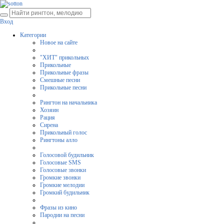
Вход
Категории
Новое на сайте
"ХИТ" прикольных
Прикольные
Прикольные фразы
Смешные песни
Прикольные песни
Рингтон на начальника
Хозяин
Рация
Сирена
Прикольный голос
Рингтоны алло
Голосовой будильник
Голосовые SMS
Голосовые звонки
Громкие звонки
Громкие мелодии
Громкий будильник
Фразы из кино
Пародии на песни