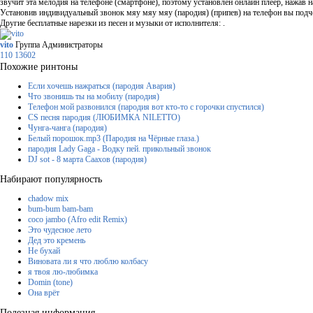
звучит эта мелодия на телефоне (смартфоне), поэтому установлен онлайн плеер, нажав н
Установив индивидуальный звонок мяу мяу мяу (пародия) (припев) на телефон вы подчер
Другие бесплатные нарезки из песен и музыки от исполнителя: .
vito
Группа Администраторы
110
13602
Похожие ринтоны
Если хочешь нажраться (пародия Авария)
Что звонишь ты на мобилу (пародия)
Телефон мой развонился (пародия вот кто-то с горочки спустился)
CS песня пародия (ЛЮБИМКА NILETTO)
Чунга-чанга (пародия)
Белый порошок.mp3 (Пародия на Чёрные глаза.)
пародия Lady Gaga - Водку пей. прикольный звонок
DJ sot - 8 марта Саахов (пародия)
Набирают популярность
chadow mix
bum-bum bam-bam
coco jambo (Afro edit Remix)
Это чудесное лето
Дед это кремень
Не бухай
Виновата ли я что люблю колбасу
я твоя лю-любимка
Domin (tone)
Она врёт
Полезная информация