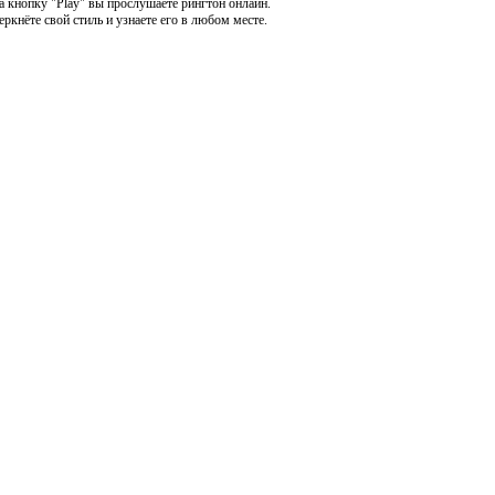
а кнопку "Play" вы прослушаете рингтон онлайн.
кнёте свой стиль и узнаете его в любом месте.