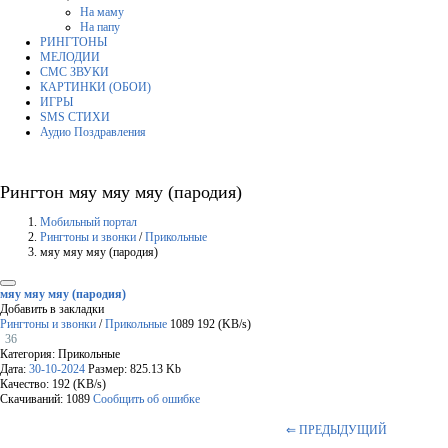
На маму
На папу
РИНГТОНЫ
МЕЛОДИИ
СМС ЗВУКИ
КАРТИНКИ (ОБОИ)
ИГРЫ
SMS СТИХИ
Аудио Поздравления
Рингтон мяу мяу мяу (пародия)
Мобильный портал
Рингтоны и звонки
/
Прикольные
мяу мяу мяу (пародия)
мяу мяу мяу (пародия)
Добавить в закладки
Рингтоны и звонки
/
Прикольные
1089
192 (KB/s)
36
Категория: Прикольные
Дата:
30-10-2024
Размер: 825.13 Kb
Качество: 192 (KB/s)
Скачиваний: 1089
Сообщить об ошибке
⇐ ПРЕДЫДУЩИЙ