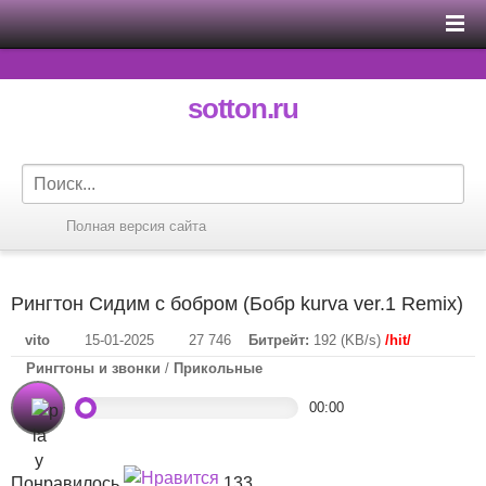
sotton.ru
Полная версия сайта
Рингтон Сидим с бобром (Бобр kurva ver.1 Remix)
vito
15-01-2025
27 746
Битрейт:
192 (KB/s)
/hit/
Рингтоны и звонки
/
Прикольные
00:00
Понравилось
133