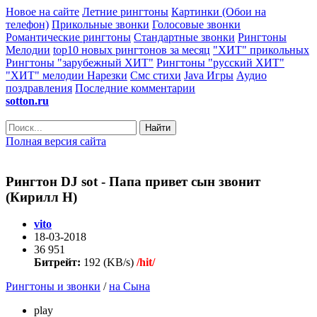
Новое на сайте
Летние рингтоны
Картинки (Обои на
телефон)
Прикольные звонки
Голосовые звонки
Романтические рингтоны
Стандартные звонки
Рингтоны
Мелодии
top10 новых рингтонов за месяц
"ХИТ" прикольных
Рингтоны "зарубежный ХИТ"
Рингтоны "русский ХИТ"
"ХИТ" мелодии
Нарезки
Смс стихи
Java Игры
Аудио
поздравления
Последние комментарии
sotton.ru
Найти
Полная версия сайта
Рингтон DJ sot - Папа привет сын звонит
(Кирилл Н)
vito
18-03-2018
36 951
Битрейт:
192 (KB/s)
/hit/
Рингтоны и звонки
/
на Сына
play