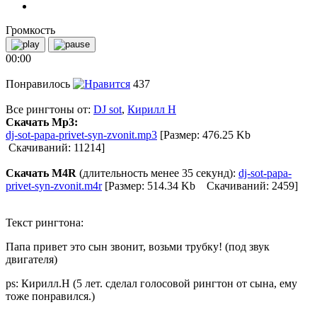
Громкость
00:00
Понравилось
437
Все рингтоны от:
DJ sot
,
Кирилл Н
Скачать Mp3:
dj-sot-papa-privet-syn-zvonit.mp3
[Размер: 476.25 Kb
Скачиваний: 11214]
Скачать M4R
(длительность менее 35 секунд):
dj-sot-papa-
privet-syn-zvonit.m4r
[Размер: 514.34 Kb Скачиваний: 2459]
Текст рингтона:
Папа привет это сын звонит, возьми трубку! (под звук
двигателя)
ps: Кирилл.Н (5 лет. сделал голосовой рингтон от сына, ему
тоже понравился.)