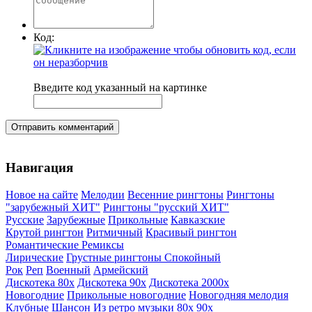
Код:
Введите код указанный на картинке
Отправить комментарий
Навигация
Новое на сайте
Мелодии
Весенние рингтоны
Рингтоны
"зарубежный ХИТ"
Рингтоны "русский ХИТ"
Русские
Зарубежные
Прикольные
Кавказские
Крутой рингтон
Ритмичный
Красивый рингтон
Романтические
Ремиксы
Лирические
Грустные рингтоны
Спокойный
Рок
Реп
Военный
Армейский
Дискотека 80х
Дискотека 90х
Дискотека 2000х
Новогодние
Прикольные новогодние
Новогодняя мелодия
Клубные
Шансон
Из ретро музыки 80х 90х