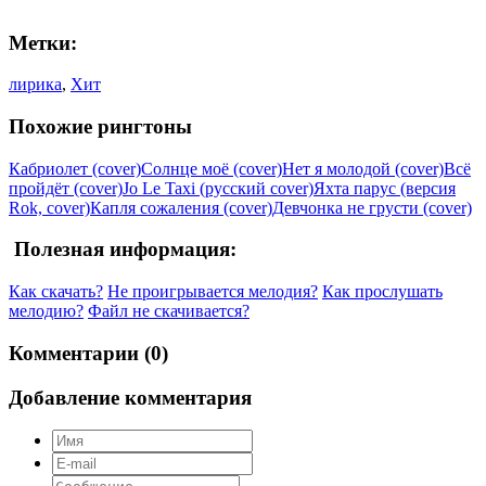
Метки:
лирика
,
Хит
Похожие рингтоны
Кабриолет (cover)
Солнце моё (cover)
Нет я молодой (cover)
Всё
пройдёт (cover)
Jo Le Taxi (русский cover)
Яхта парус (версия
Rok, cover)
Капля сожаления (cover)
Девчонка не грусти (cover)
Полезная информация:
Как скачать?
Не проигрывается мелодия?
Как прослушать
мелодию?
Файл не скачивается?
Комментарии (0)
Добавление комментария