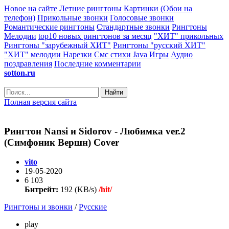
Новое на сайте
Летние рингтоны
Картинки (Обои на
телефон)
Прикольные звонки
Голосовые звонки
Романтические рингтоны
Стандартные звонки
Рингтоны
Мелодии
top10 новых рингтонов за месяц
"ХИТ" прикольных
Рингтоны "зарубежный ХИТ"
Рингтоны "русский ХИТ"
"ХИТ" мелодии
Нарезки
Смс стихи
Java Игры
Аудио
поздравления
Последние комментарии
sotton.ru
Найти
Полная версия сайта
Рингтон Nansi и Sidorov - Любимка ver.2
(Симфоник Вершн) Cover
vito
19-05-2020
6 103
Битрейт:
192 (KB/s)
/hit/
Рингтоны и звонки
/
Русские
play