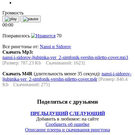
Громкость
00:00
Понравилось
70
Все рингтоны от:
Nansi и Sidorov
Скачать Mp3:
nansi-i-sidorov-ljubimka-ver_2-simfonik-vershn-niletto-cover.mp3
[Размер: 787.23 Kb Скачиваний: 1623]
Скачать M4R
(длительность менее 35 секунд):
nansi-i-sidorov-
ljubimka-ver_2-simfonik-vershn-niletto-cover.m4r
[Размер: 840.4
Kb Скачиваний: 275]
Поделиться с друзьями
ПРЕДЫДУЩИЙ
СЛЕДУЮЩИЙ
Добавить в любимое: на сайте
Сообщить об ошибке
Описание плеера и скачивания рингтона