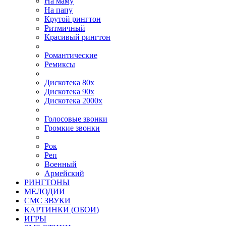
На маму
На папу
Крутой рингтон
Ритмичный
Красивый рингтон
Романтические
Ремиксы
Дискотека 80х
Дискотека 90х
Дискотека 2000х
Голосовые звонки
Громкие звонки
Рок
Реп
Военный
Армейский
РИНГТОНЫ
МЕЛОДИИ
СМС ЗВУКИ
КАРТИНКИ (ОБОИ)
ИГРЫ