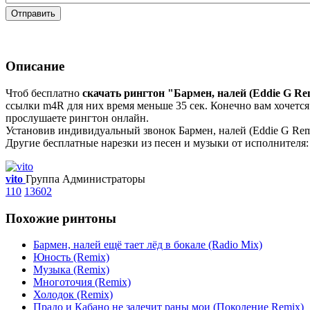
Отправить
Описание
Чтоб бесплатно
скачать рингтон "Бармен, налей (Eddie G Re
ссылки m4R для них время меньше 35 сек. Конечно вам хочется 
прослушаете рингтон онлайн.
Установив индивидуальный звонок Бармен, налей (Eddie G Remi
Другие бесплатные нарезки из песен и музыки от исполнителя
vito
Группа Администраторы
110
13602
Похожие ринтоны
Бармен, налей ещё тает лёд в бокале (Radio Mix)
Юность (Remix)
Музыка (Remix)
Многоточия (Remix)
Холодок (Remix)
Прадо и Кабано не залечит раны мои (Поколение Remix)