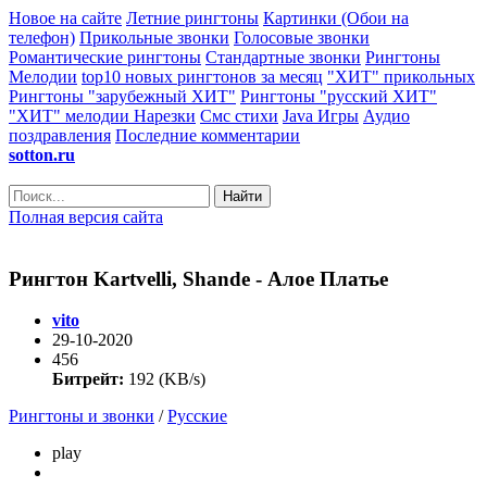
Новое на сайте
Летние рингтоны
Картинки (Обои на
телефон)
Прикольные звонки
Голосовые звонки
Романтические рингтоны
Стандартные звонки
Рингтоны
Мелодии
top10 новых рингтонов за месяц
"ХИТ" прикольных
Рингтоны "зарубежный ХИТ"
Рингтоны "русский ХИТ"
"ХИТ" мелодии
Нарезки
Смс стихи
Java Игры
Аудио
поздравления
Последние комментарии
sotton.ru
Найти
Полная версия сайта
Рингтон Kartvelli, Shande - Алое Платье
vito
29-10-2020
456
Битрейт:
192 (KB/s)
Рингтоны и звонки
/
Русские
play