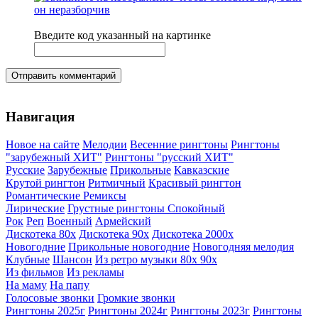
Введите код указанный на картинке
Отправить комментарий
Навигация
Новое на сайте
Мелодии
Весенние рингтоны
Рингтоны
"зарубежный ХИТ"
Рингтоны "русский ХИТ"
Русские
Зарубежные
Прикольные
Кавказские
Крутой рингтон
Ритмичный
Красивый рингтон
Романтические
Ремиксы
Лирические
Грустные рингтоны
Спокойный
Рок
Реп
Военный
Армейский
Дискотека 80х
Дискотека 90х
Дискотека 2000х
Новогодние
Прикольные новогодние
Новогодняя мелодия
Клубные
Шансон
Из ретро музыки 80х 90х
Из фильмов
Из рекламы
На маму
На папу
Голосовые звонки
Громкие звонки
Рингтоны 2025г
Рингтоны 2024г
Рингтоны 2023г
Рингтоны