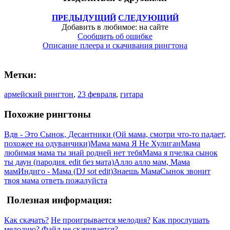
ПРЕДЫДУЩИЙ
СЛЕДУЮЩИЙ
Добавить в любимое: на сайте
Сообщить об ошибке
Описание плеера и скачивания рингтона
Метки:
армейский рингтон
,
23 февраля
,
гитара
Похожие рингтоны
Вдв - Это Сынок, Десантники (Ой мама, смотри что-то падает,
похожее на одуванчики)
Мама мама Я Не Хулиган
Мама
любимая мама ты знай родней нет тебя
Мама я пчелка сынок
ты даун (пародия. edit без мата)
Алло алло мам, Мама
мам
Индиго - Мама (DJ sot edit)
Знаешь Мама
Сынок звонит
твоя мама ответь пожалуйста
Полезная информация:
Как скачать?
Не проигрывается мелодия?
Как прослушать
мелодию?
Файл не скачивается?