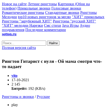
Новое на сайте
Летние рингтоны
Картинки (Обои на
телефон)
Прикольные звонки
Голосовые звонки
Романтические рингтоны
Стандартные звонки
Рингтоны
Мелодии
top10 новых рингтонов за месяц
"ХИТ" прикольных
Рингтоны "зарубежный ХИТ"
Рингтоны "русский ХИТ"
"ХИТ" мелодии
Нарезки
Смс стихи
Java Игры
Аудио
поздравления
Последние комментарии
sotton.ru
Найти
Полная версия сайта
Рингтон Гитарист с нуля - Ой мама смотри что-
то падает
vito
17-10-2021
2 145
Битрейт:
192 (KB/s)
Рингтоны и звонки
/
Русские
play