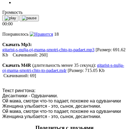
Громкость
00:00
Понравилось
18
Скачать Mp3:
gitarist-s-nulja-oj-mama-smotri-chto-to-padaet.mp3
[Размер: 691.62
Kb Скачиваний: 260]
Скачать M4R
(длительность менее 35 секунд):
gitarist-s-nulja-
oj-mama-smotri-chto-to-padaet.m4r
[Размер: 715.05 Kb
Скачиваний: 69]
Текст рингтона:
Десантники - Одуванчики.
Ой мама, смотри что-то падает, похожее на одуванчики
Женщина улыбается - это, сынок, десантники.
Ой мама, смотри что-то падает, похожее на одуванчики
Женщина улыбается - это, сынок, десантники.
Поделиться с друзьями