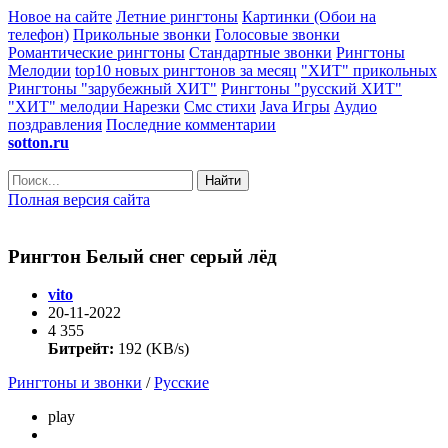
Новое на сайте
Летние рингтоны
Картинки (Обои на
телефон)
Прикольные звонки
Голосовые звонки
Романтические рингтоны
Стандартные звонки
Рингтоны
Мелодии
top10 новых рингтонов за месяц
"ХИТ" прикольных
Рингтоны "зарубежный ХИТ"
Рингтоны "русский ХИТ"
"ХИТ" мелодии
Нарезки
Смс стихи
Java Игры
Аудио
поздравления
Последние комментарии
sotton.ru
Найти
Полная версия сайта
Рингтон Белый снег серый лёд
vito
20-11-2022
4 355
Битрейт:
192 (KB/s)
Рингтоны и звонки
/
Русские
play