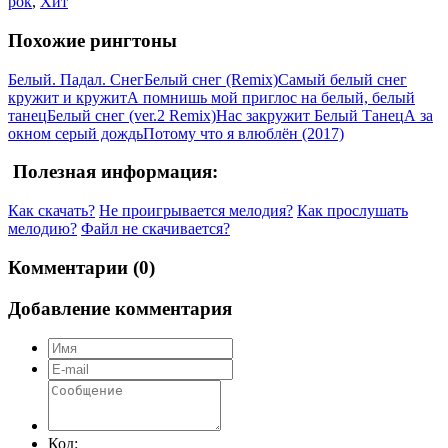
рок
,
Хит
Похожие рингтоны
Белый. Падал. Снег
Белый снег (Remix)
Самый белый снег
кружит и кружит
А помнишь мой приглос на белый, белый
танец
Белый снег (ver.2 Remix)
Нас закружит Белый Танец
А за
окном серый дождь
Потому что я влюблён (2017)
Полезная информация:
Как скачать?
Не проигрывается мелодия?
Как прослушать
мелодию?
Файл не скачивается?
Комментарии (0)
Добавление комментария
Код: