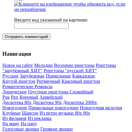
Введите код указанный на картинке
Отправить комментарий
Навигация
Новое на сайте
Мелодии
Весенние рингтоны
Рингтоны
"зарубежный ХИТ"
Рингтоны "русский ХИТ"
Русские
Зарубежные
Прикольные
Кавказские
Крутой рингтон
Ритмичный
Красивый рингтон
Романтические
Ремиксы
Лирические
Грустные рингтоны
Спокойный
Рок
Реп
Военный
Армейский
Дискотека 80х
Дискотека 90х
Дискотека 2000х
Новогодние
Прикольные новогодние
Новогодняя мелодия
Клубные
Шансон
Из ретро музыки 80х 90х
Из фильмов
Из рекламы
На маму
На папу
Голосовые звонки
Громкие звонки