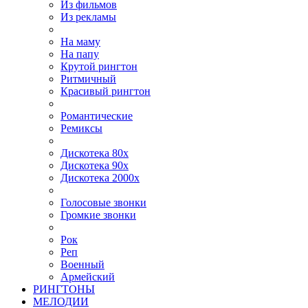
Из фильмов
Из рекламы
На маму
На папу
Крутой рингтон
Ритмичный
Красивый рингтон
Романтические
Ремиксы
Дискотека 80х
Дискотека 90х
Дискотека 2000х
Голосовые звонки
Громкие звонки
Рок
Реп
Военный
Армейский
РИНГТОНЫ
МЕЛОДИИ