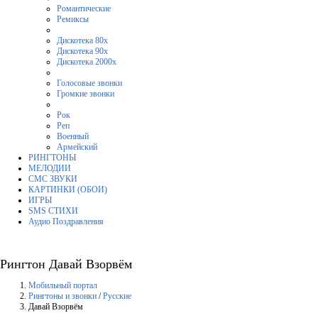
Романтические
Ремиксы
Дискотека 80х
Дискотека 90х
Дискотека 2000х
Голосовые звонки
Громкие звонки
Рок
Реп
Военный
Армейский
РИНГТОНЫ
МЕЛОДИИ
СМС ЗВУКИ
КАРТИНКИ (ОБОИ)
ИГРЫ
SMS СТИХИ
Аудио Поздравления
Рингтон Давай Взорвём
Мобильный портал
Рингтоны и звонки
/
Русские
Давай Взорвём