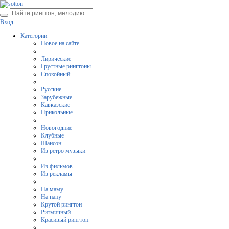
Вход
Категории
Новое на сайте
Лирические
Грустные рингтоны
Спокойный
Русские
Зарубежные
Кавказские
Прикольные
Новогодние
Клубные
Шансон
Из ретро музыки
Из фильмов
Из рекламы
На маму
На папу
Крутой рингтон
Ритмичный
Красивый рингтон