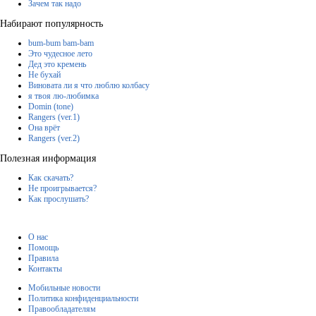
Зачем так надо
Набирают популярность
bum-bum bam-bam
Это чудесное лето
Дед это кремень
Не бухай
Виновата ли я что люблю колбасу
я твоя лю-любимка
Domin (tone)
Rangers (ver.1)
Она врёт
Rangers (ver.2)
Полезная информация
Как скачать?
Не проигрывается?
Как прослушать?
О нас
Помощь
Правила
Контакты
Мобильные новости
Политика конфиденциальности
Правообладателям