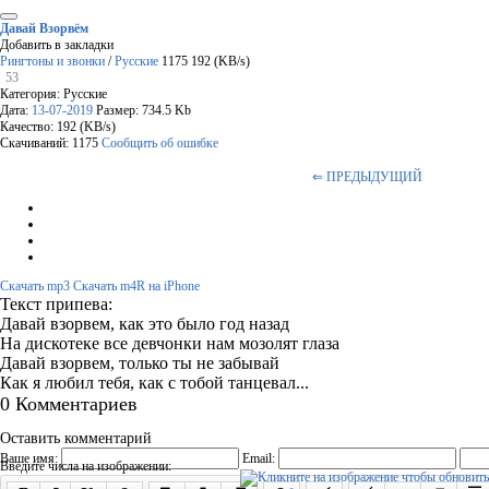
Давай Взорвём
Добавить в закладки
Рингтоны и звонки
/
Русские
1175
192 (KB/s)
53
Категория: Русские
Дата:
13-07-2019
Размер: 734.5 Kb
Качество: 192 (KB/s)
Скачиваний: 1175
Сообщить об ошибке
⇐ ПРЕДЫДУЩИЙ
Скачать mp3
Скачать m4R на iPhone
Текст припева:
Давай взорвем, как это было год назад
На дискотеке все девчонки нам мозолят глаза
Давай взорвем, только ты не забывай
Как я любил тебя, как с тобой танцевал...
0 Комментариев
Оставить комментарий
Ваше имя:
Email:
Введите числа на изображении: