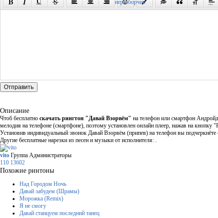
Отправить
Описание
Чтоб бесплатно
скачать рингтон "Давай Взорвём"
на телефон или смартфон Андройд 
мелодия на телефоне (смартфоне), поэтому установлен онлайн плеер, нажав на кнопку "
Установив индивидуальный звонок Давай Взорвём (припев) на телефон вы подчеркнёте с
Другие бесплатные нарезки из песен и музыки от исполнителя: .
vito
Группа Администраторы
110
13602
Похожие ринтоны
Над Городом Ночь
Давай забудем (Шрамы)
Морожка (Remix)
Я не смогу
Давай станцуем последний танец