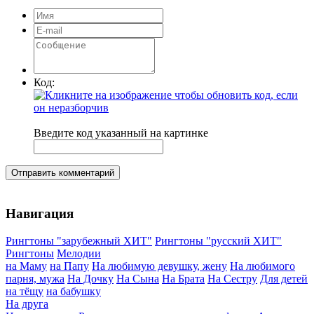
Код:
Введите код указанный на картинке
Отправить комментарий
Навигация
Рингтоны "зарубежный ХИТ"
Рингтоны "русский ХИТ"
Рингтоны
Мелодии
на Маму
на Папу
На любимую девушку, жену
На любимого
парня, мужа
На Дочку
На Сына
На Брата
На Сестру
Для детей
на тёщу
на бабушку
На друга