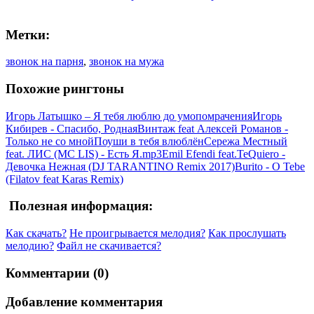
Метки:
звонок на парня
,
звонок на мужа
Похожие рингтоны
Игорь Латышко – Я тебя люблю до умопомрачения
Игорь
Кибирев - Спасибо, Родная
Винтаж feat Алексей Романов -
Только не со мной
Поуши в тебя влюблён
Сережа Местный
feat. ЛИС (MC LIS) - Есть Я.mp3
Emil Efendi feat.TeQuiero -
Девочка Нежная (DJ TARANTINO Remix 2017)
Burito - O Tebe
(Filatov feat Karas Remix)
Полезная информация:
Как скачать?
Не проигрывается мелодия?
Как прослушать
мелодию?
Файл не скачивается?
Комментарии (0)
Добавление комментария