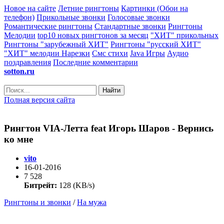
Новое на сайте
Летние рингтоны
Картинки (Обои на
телефон)
Прикольные звонки
Голосовые звонки
Романтические рингтоны
Стандартные звонки
Рингтоны
Мелодии
top10 новых рингтонов за месяц
"ХИТ" прикольных
Рингтоны "зарубежный ХИТ"
Рингтоны "русский ХИТ"
"ХИТ" мелодии
Нарезки
Смс стихи
Java Игры
Аудио
поздравления
Последние комментарии
sotton.ru
Найти
Полная версия сайта
Рингтон VIA-Летта feat Игорь Шаров - Вернись
ко мне
vito
16-01-2016
7 528
Битрейт:
128 (KB/s)
Рингтоны и звонки
/
На мужа