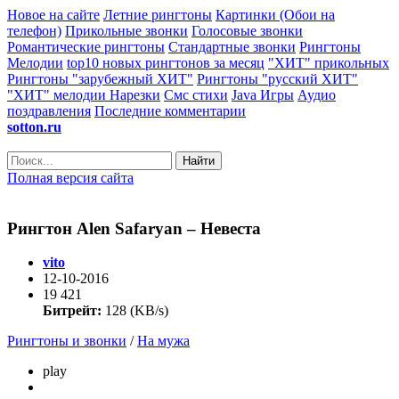
Новое на сайте
Летние рингтоны
Картинки (Обои на
телефон)
Прикольные звонки
Голосовые звонки
Романтические рингтоны
Стандартные звонки
Рингтоны
Мелодии
top10 новых рингтонов за месяц
"ХИТ" прикольных
Рингтоны "зарубежный ХИТ"
Рингтоны "русский ХИТ"
"ХИТ" мелодии
Нарезки
Смс стихи
Java Игры
Аудио
поздравления
Последние комментарии
sotton.ru
Найти
Полная версия сайта
Рингтон Alen Safaryan – Невеста
vito
12-10-2016
19 421
Битрейт:
128 (KB/s)
Рингтоны и звонки
/
На мужа
play