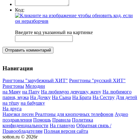
Код:
Введите код указанный на картинке
Отправить комментарий
Навигация
Рингтоны "зарубежный ХИТ"
Рингтоны "русский ХИТ"
Рингтоны
Мелодии
на Маму
на Папу
На любимую девушку, жену
На любимого
парня, мужа
На Дочку
На Сына
На Брата
На Сестру
Для детей
на тёщу
на бабушку
На друга
Нарезки песен
Реалтоны для кнопочных телефонов
Аудио
поздравления
Помощь
Правила
Политика
конфиденциальности
На главную
Обратная связь /
Правообладателям
Полная версия сайта
sotton.ru © 2026г