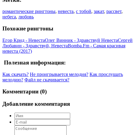
романтические рингтоны
,
невеста
,
с тобой
,
закат
,
рассвет
,
небеса
,
любовь
Похожие рингтоны
Егор Крид - Невеста
Олег Винник - Здравствуй Невеста
Сергей
Любавин - Здравствуй, Невеста
Bomba.Fm - Самая красивая
невеста (2017)
Полезная информация:
Как скачать?
Не проигрывается мелодия?
Как прослушать
мелодию?
Файл не скачивается?
Комментарии (0)
Добавление комментария