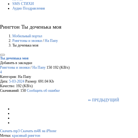
SMS СТИХИ
Аудио Поздравления
Рингтон Ты доченька моя
Мобильный портал
Рингтоны и звонки
/
На Папу
Ты доченька моя
Ты доченька моя
Добавить в закладки
Рингтоны и звонки
/
На Папу
150
192 (KB/s)
4
Категория: На Папу
Дата:
5-03-2024
Размер: 691.04 Kb
Качество: 192 (KB/s)
Скачиваний: 150
Сообщить об ошибке
⇐ ПРЕДЫДУЩИЙ
Скачать mp3
Скачать m4R на iPhone
Метки:
красивый рингтон