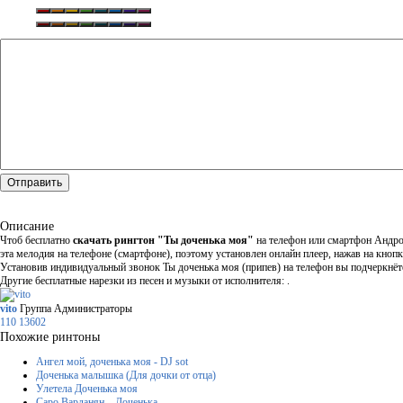
Отправить
Описание
Чтоб бесплатно
скачать рингтон "Ты доченька моя"
на телефон или смартфон Андрой
эта мелодия на телефоне (смартфоне), поэтому установлен онлайн плеер, нажав на кнопк
Установив индивидуальный звонок Ты доченька моя (припев) на телефон вы подчеркнёте 
Другие бесплатные нарезки из песен и музыки от исполнителя: .
vito
Группа Администраторы
110
13602
Похожие ринтоны
Ангел мой, доченька моя - DJ sot
Доченька малышка (Для дочки от отца)
Улетела Доченька моя
Саро Варданян – Доченька