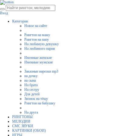
Вход
Категории
Новое на сайте
Рингтон на маму
Рингтон на папу
На любимую девушку
На любимого парня
Именные женские
Именные мужские
Заказные нарезки mp3
на дочку
на сына
На брата
На сестру
Для детей
Звонок на тёщу
Рингтон на бабушку
На друга
РИНГТОНЫ
МЕЛОДИИ
СМС ЗВУКИ
КАРТИНКИ (ОБОИ)
ИГРЫ