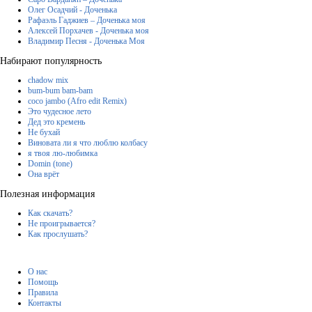
Олег Осадчий - Доченька
Рафаэль Гаджиев – Доченька моя
Алексей Порхачев - Доченька моя
Владимир Песня - Доченька Моя
Набирают популярность
chadow mix
bum-bum bam-bam
coco jambo (Afro edit Remix)
Это чудесное лето
Дед это кремень
Не бухай
Виновата ли я что люблю колбасу
я твоя лю-любимка
Domin (tone)
Она врёт
Полезная информация
Как скачать?
Не проигрывается?
Как прослушать?
О нас
Помощь
Правила
Контакты