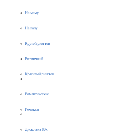
На маму
На папу
Крутой рингтон
Ритмичный
Красивый рингтон
Романтические
Ремиксы
Дискотека 80х