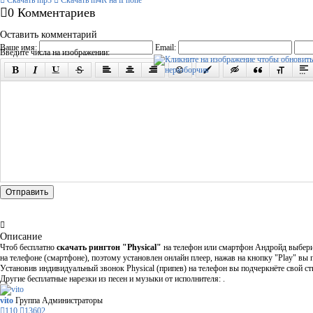
Скачать mp3
Скачать m4R на iPhone
0 Комментариев
Оставить комментарий
Ваше имя:
Email:
Введите числа на изображении:
Отправить
Описание
Чтоб бесплатно
скачать рингтон "Physical"
на телефон или смартфон Андройд выберит
на телефоне (смартфоне), поэтому установлен онлайн плеер, нажав на кнопку "Play" вы 
Установив индивидуальный звонок Physical (припев) на телефон вы подчеркнёте свой сти
Другие бесплатные нарезки из песен и музыки от исполнителя: .
vito
Группа Администраторы
110
13602