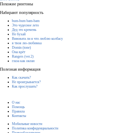
Похожие ринтоны
Набирают популярность
bum-bum bam-bam
Это чудесное лето
Дед это кремень
Не бухай
Виновата ли я что люблю колбасу
я твоя лю-любимка
Domin (tone)
Она врёт
Rangers (ver.2)
глаза как океан
Полезная информация
Как скачать?
Не проигрывается?
Как прослушать?
О нас
Помощь
Правила
Контакты
Мобильные новости
Политика конфиденциальности
Правообладателям