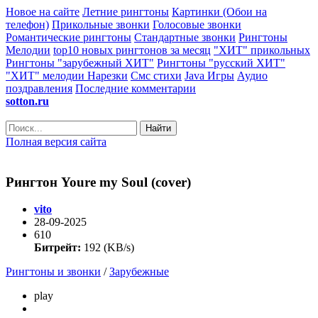
Новое на сайте
Летние рингтоны
Картинки (Обои на
телефон)
Прикольные звонки
Голосовые звонки
Романтические рингтоны
Стандартные звонки
Рингтоны
Мелодии
top10 новых рингтонов за месяц
"ХИТ" прикольных
Рингтоны "зарубежный ХИТ"
Рингтоны "русский ХИТ"
"ХИТ" мелодии
Нарезки
Смс стихи
Java Игры
Аудио
поздравления
Последние комментарии
sotton.ru
Найти
Полная версия сайта
Рингтон Youre my Soul (cover)
vito
28-09-2025
610
Битрейт:
192 (KB/s)
Рингтоны и звонки
/
Зарубежные
play