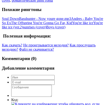
cover
,
романтические рингтоны
Похожие рингтоны
Soul Down
Basshunter - Now youre gone.mp3
Andres - Baby You're
So Ex
The Offspring You're Gonna Go Far, Kid
You're like ice
You're
like ice (ver.2)
sunrises (cover)
Boys (cover)
Полезная информация:
Как скачать?
Не проигрывается мелодия?
Как прослушать
мелодию?
Файл не скачивается?
Комментарии (0)
Добавление комментария
Код: