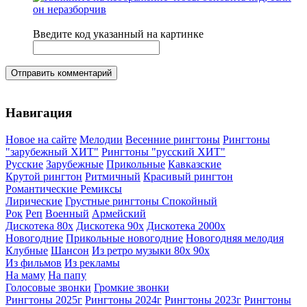
Введите код указанный на картинке
Отправить комментарий
Навигация
Новое на сайте
Мелодии
Весенние рингтоны
Рингтоны
"зарубежный ХИТ"
Рингтоны "русский ХИТ"
Русские
Зарубежные
Прикольные
Кавказские
Крутой рингтон
Ритмичный
Красивый рингтон
Романтические
Ремиксы
Лирические
Грустные рингтоны
Спокойный
Рок
Реп
Военный
Армейский
Дискотека 80х
Дискотека 90х
Дискотека 2000х
Новогодние
Прикольные новогодние
Новогодняя мелодия
Клубные
Шансон
Из ретро музыки 80х 90х
Из фильмов
Из рекламы
На маму
На папу
Голосовые звонки
Громкие звонки
Рингтоны 2025г
Рингтоны 2024г
Рингтоны 2023г
Рингтоны