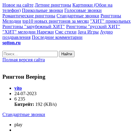
Новое на сайте
Летние рингтоны
Картинки (Обои на
телефон)
Прикольные звонки
Голосовые звонки
Романтические рингтоны
Стандартные звонки
Рингтоны
Мелодии
top10 новых рингтонов за месяц
"ХИТ" прикольных
Рингтоны "зарубежный ХИТ"
Рингтоны "русский ХИТ"
"ХИТ" мелодии
Нарезки
Смс стихи
Java Игры
Аудио
поздравления
Последние комментарии
sotton.ru
Найти
Полная версия сайта
Рингтон Beeping
vito
24-07-2023
6 235
Битрейт:
192 (KB/s)
Стандартные звонки
play