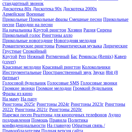
стандартный звонок
Дискотека 80х
Дискотека 90х
Дискотека 2000х
Армейские
Военные
Прикольные
Прикольные фразы
Смешные песни
Прикольные
песни
Пародии на песни
На начальника
Крутой рингтон
Хозяин
Рация
Сирена
Прикольный голос
Рингтоны алло
Прикольные новогодние
Новогодняя мелодия
Романтические рингтоны
Романтическая музыка
Лирические
Грустные
Спокойный
Крутой
Реп
Нежный
Ритмичный
Бас
Ремиксы (Remix)
Кавер
(cover)
Красивые мелодии
Красивый рингтон
Колокольчики
Инструментальные
Пространственный звук
Звуки
8bit (8
битные)
Голосовой будильник
Голосовые SMS
Голосовые звонки
Громкие звонки
Громкие мелодии
Громкий будильник
Фразы из кино
На маму
На папу
Рингтоны 2025г
Рингтоны 2024г
Рингтоны 2023г
Рингтоны
2022г
Рингтоны 2021г
Рингтоны 2020г
Нарезки песен
Реалтоны для кнопочных телефонов
Аудио
поздравления
Помощь
Правила
Политика
конфиденциальности
На главную
Обратная связь /
Правообладателям
Полная версия сайта