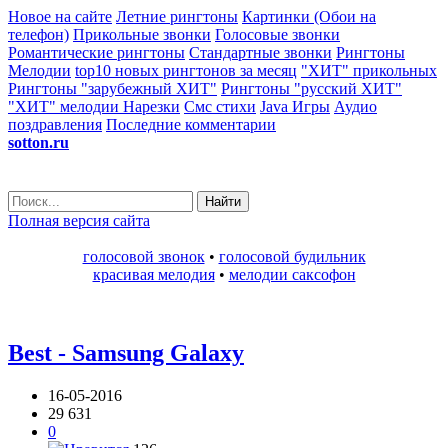
Новое на сайте
Летние рингтоны
Картинки (Обои на
телефон)
Прикольные звонки
Голосовые звонки
Романтические рингтоны
Стандартные звонки
Рингтоны
Мелодии
top10 новых рингтонов за месяц
"ХИТ" прикольных
Рингтоны "зарубежный ХИТ"
Рингтоны "русский ХИТ"
"ХИТ" мелодии
Нарезки
Смс стихи
Java Игры
Аудио
поздравления
Последние комментарии
sotton.ru
Найти
Полная версия сайта
голосовой звонок
•
голосовой будильник
красивая мелодия
•
мелодии саксофон
Best - Samsung Galaxy
16-05-2016
29 631
0