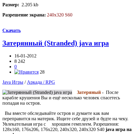
Размер:
2.205 kb
Разрешение экрана:
240x320 S60
Скачать
Затерянный (Stranded) java игра
16-01-2012
8 242
0
28
Java Игры
/
Аркада / RPG
Затеряный
- После
карабле крушения Вы и ещё несколько человек спасетесь
попадая на остров.
Вы вместе обследывайте остров и думаете как вам
переправится на материк. Ищите себе друзей и будте на чеку.
Увлекательная игра с хорошим гемплеем. Разрешения:
128х160, 176х206, 176х220, 240х320, 240х320 S40
java игра на