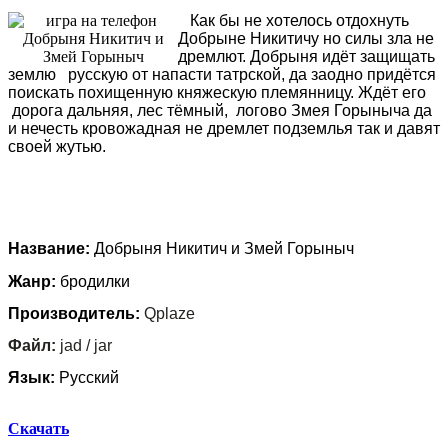
Как бы не хотелось отдохнуть
Добрыне Никитичу но силы зла не
дремлют. Добрыня идёт защищать
землю русскую от напасти татрской, да заодно придётся
поискать похищенную княжескую племянницу. Ждёт его
дорога дальняя, лес тёмный, логово Змея Горыныча да
и нечесть кровожадная не дремлет подземлья так и давят
своей жутью.
Название:
Добрыня Никитич и Змей Горыныч
Жанр:
бродилки
Производитель:
Qplaze
Файл:
jad / jar
Язык:
Русский
Скачать