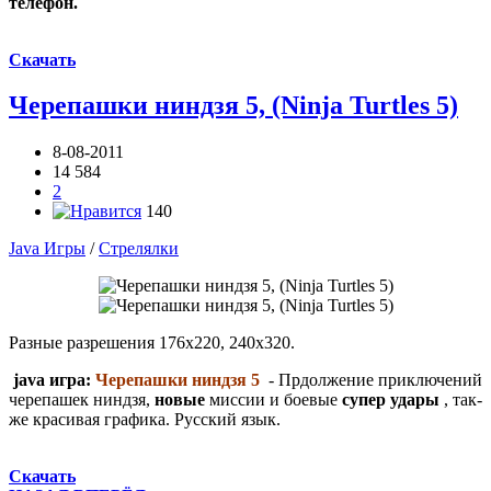
телефон.
Скачать
Черепашки ниндзя 5, (Ninja Turtles 5)
8-08-2011
14 584
2
140
Java Игры
/
Стрелялки
Разные разрешения 176х220, 240х320.
java игра:
Черепашки ниндзя 5
- Прдолжение приключений
черепашек ниндзя,
новые
миcсии и боевые
супер удары
, так-
же красивая графика. Русский язык.
Скачать