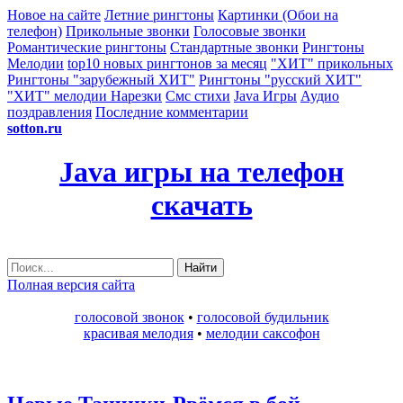
Новое на сайте
Летние рингтоны
Картинки (Обои на
телефон)
Прикольные звонки
Голосовые звонки
Романтические рингтоны
Стандартные звонки
Рингтоны
Мелодии
top10 новых рингтонов за месяц
"ХИТ" прикольных
Рингтоны "зарубежный ХИТ"
Рингтоны "русский ХИТ"
"ХИТ" мелодии
Нарезки
Смс стихи
Java Игры
Аудио
поздравления
Последние комментарии
sotton.ru
Java игры на телефон
скачать
Найти
Полная версия сайта
голосовой звонок
•
голосовой будильник
красивая мелодия
•
мелодии саксофон