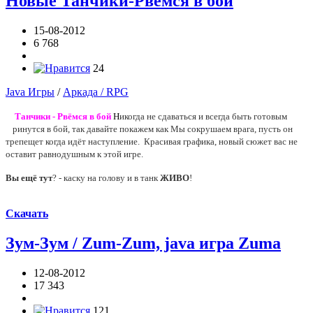
Новые Танчики-Рвёмся в бой
15-08-2012
6 768
24
Java Игры
/
Аркада / RPG
Танчики - Рвёмся в бой
Н
икогда не сдаваться и всегда быть готовым
ринутся в бой, так давайте покажем как Мы сокрушаем врага, пусть он
трепещет когда идёт наступление. Красивая графика, новый сюжет вас не
оставит равнодушным к этой игре.
Вы ещё тут
? - каску на голову и в танк
ЖИВО
!
Скачать
Зум-Зум / Zum-Zum, java игра Zuma
12-08-2012
17 343
121