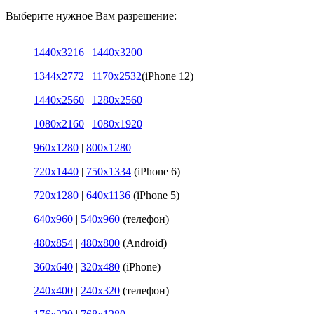
Выберите нужное Вам разрешение:
1440x3216
|
1440x3200
1344x2772
|
1170x2532
(iPhone 12)
1440x2560
|
1280x2560
1080x2160
|
1080x1920
960x1280
|
800x1280
720x1440
|
750x1334
(iPhone 6)
720x1280
|
640x1136
(iPhone 5)
640x960
|
540x960
(телефон)
480x854
|
480x800
(Android)
360x640
|
320x480
(iPhone)
240x400
|
240x320
(телефон)