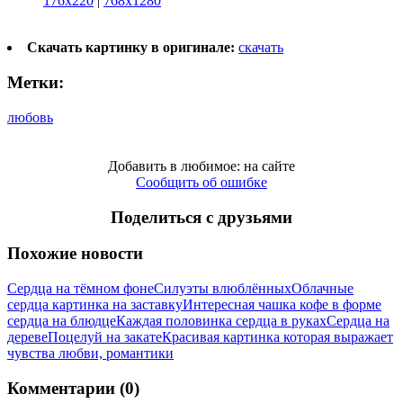
176x220
|
768x1280
Скачать картинку в оригинале:
скачать
Метки:
любовь
Добавить в любимое: на сайте
Сообщить об ошибке
Поделиться с друзьями
Похожие новости
Сердца на тёмном фоне
Силуэты влюблённых
Облачные
сердца картинка на заставку
Интересная чашка кофе в форме
сердца на блюдце
Каждая половинка сердца в руках
Сердца на
дереве
Поцелуй на закате
Красивая картинка которая выражает
чувства любви, романтики
Комментарии (0)