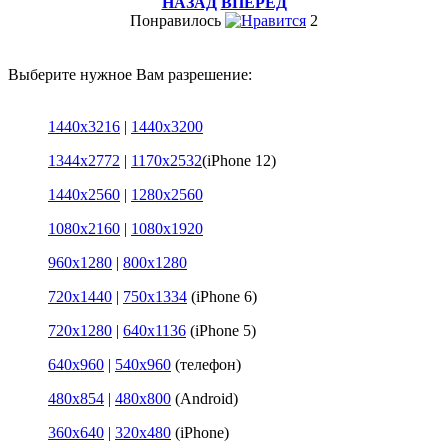
НАЗАД
ВПЕРЁД
Понравилось
2
Выберите нужное Вам разрешение:
1440x3216
|
1440x3200
1344x2772
|
1170x2532
(iPhone 12)
1440x2560
|
1280x2560
1080x2160
|
1080x1920
960x1280
|
800x1280
720x1440
|
750x1334
(iPhone 6)
720x1280
|
640x1136
(iPhone 5)
640x960
|
540x960
(телефон)
480x854
|
480x800
(Android)
360x640
|
320x480
(iPhone)