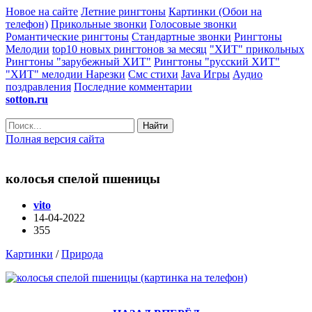
Новое на сайте
Летние рингтоны
Картинки (Обои на
телефон)
Прикольные звонки
Голосовые звонки
Романтические рингтоны
Стандартные звонки
Рингтоны
Мелодии
top10 новых рингтонов за месяц
"ХИТ" прикольных
Рингтоны "зарубежный ХИТ"
Рингтоны "русский ХИТ"
"ХИТ" мелодии
Нарезки
Смс стихи
Java Игры
Аудио
поздравления
Последние комментарии
sotton.ru
Найти
Полная версия сайта
колосья спелой пшеницы
vito
14-04-2022
355
Картинки
/
Природа