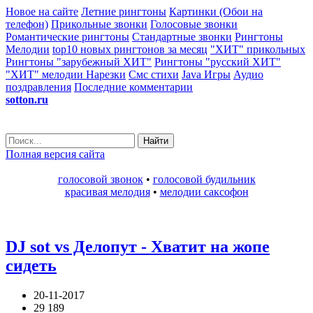
Новое на сайте
Летние рингтоны
Картинки (Обои на
телефон)
Прикольные звонки
Голосовые звонки
Романтические рингтоны
Стандартные звонки
Рингтоны
Мелодии
top10 новых рингтонов за месяц
"ХИТ" прикольных
Рингтоны "зарубежный ХИТ"
Рингтоны "русский ХИТ"
"ХИТ" мелодии
Нарезки
Смс стихи
Java Игры
Аудио
поздравления
Последние комментарии
sotton.ru
Найти
Полная версия сайта
голосовой звонок
•
голосовой будильник
красивая мелодия
•
мелодии саксофон
DJ sot vs Делопут - Хватит на жопе
сидеть
20-11-2017
29 189