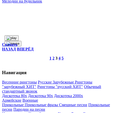
Мелодии на будильник
Скачать
НАЗАД
ВПЕРЁД
1
2
3
4
5
Навигация
Весенние рингтоны
Русские
Зарубежные
Рингтоны
"зарубежный ХИТ"
Рингтоны "русский ХИТ"
Обычный
стандартный звонок
Дискотека 80х
Дискотека 90х
Дискотека 2000х
Армейские
Военные
Прикольные
Прикольные фразы
Смешные песни
Прикольные
песни
Пародии на песни