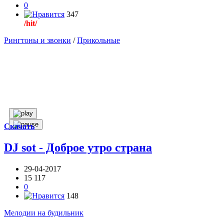
0
347
/hit/
Рингтоны и звонки
/
Прикольные
Скачать
DJ sot - Доброе утро страна
29-04-2017
15 117
0
148
Мелодии на будильник