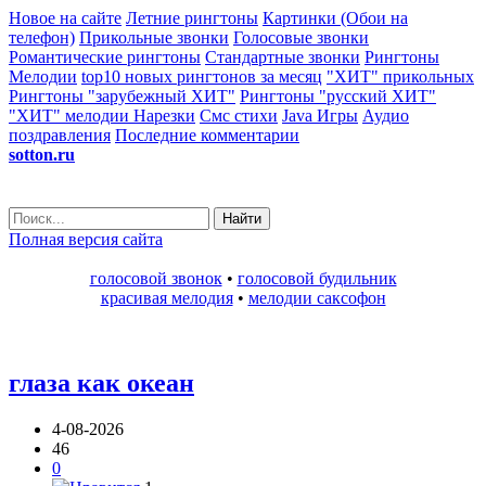
Новое на сайте
Летние рингтоны
Картинки (Обои на
телефон)
Прикольные звонки
Голосовые звонки
Романтические рингтоны
Стандартные звонки
Рингтоны
Мелодии
top10 новых рингтонов за месяц
"ХИТ" прикольных
Рингтоны "зарубежный ХИТ"
Рингтоны "русский ХИТ"
"ХИТ" мелодии
Нарезки
Смс стихи
Java Игры
Аудио
поздравления
Последние комментарии
sotton.ru
Найти
Полная версия сайта
голосовой звонок
•
голосовой будильник
красивая мелодия
•
мелодии саксофон
глаза как океан
4-08-2026
46
0