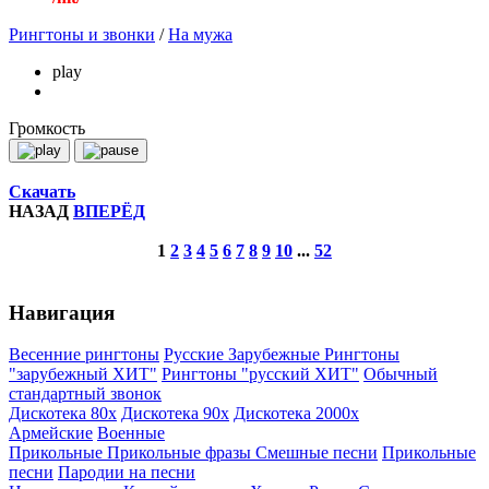
Рингтоны и звонки
/
На мужа
play
Громкость
Скачать
НАЗАД
ВПЕРЁД
1
2
3
4
5
6
7
8
9
10
...
52
Навигация
Весенние рингтоны
Русские
Зарубежные
Рингтоны
"зарубежный ХИТ"
Рингтоны "русский ХИТ"
Обычный
стандартный звонок
Дискотека 80х
Дискотека 90х
Дискотека 2000х
Армейские
Военные
Прикольные
Прикольные фразы
Смешные песни
Прикольные
песни
Пародии на песни