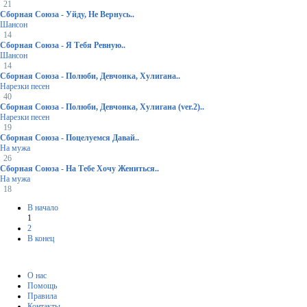
21
Сборная Союза - Уйду, Не Вернусь..
Шансон
14
Сборная Союза - Я Тебя Ревную..
Шансон
14
Сборная Союза - Полюби, Девчонка, Хулигана..
Нарезки песен
40
Сборная Союза - Полюби, Девчонка, Хулигана (ver.2)..
Нарезки песен
19
Сборная Союза - Поцелуемся Давай..
На мужа
26
Сборная Союза - На Тебе Хочу Жениться..
На мужа
18
В начало
1
2
В конец
О нас
Помощь
Правила
Контакты