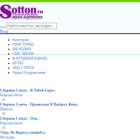
Вход
Категории
РИНГТОНЫ
МЕЛОДИИ
СМС ЗВУКИ
КАРТИНКИ (ОБОИ)
ИГРЫ
SMS СТИХИ
Аудио Поздравления
Сборная Союза - Я Тобой Горю..
Нарезки песен
20
Сборная Союза - Правильно Я Выбрал Жену..
Шансон
39
Сборная Союза - Оля..
Нарезки песен
50
Уйду, Не Вернусь (melody)..
Мелодии