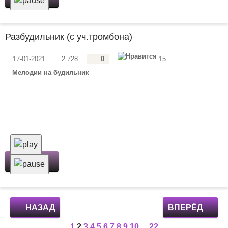
Разбудильник (с уч.тромбона)
17-01-2021
2 728
0
15
Мелодии на будильник
Скачать
НАЗАД
ВПЕРЁД
1
2
3
4
5
6
7
8
9
10
...
22