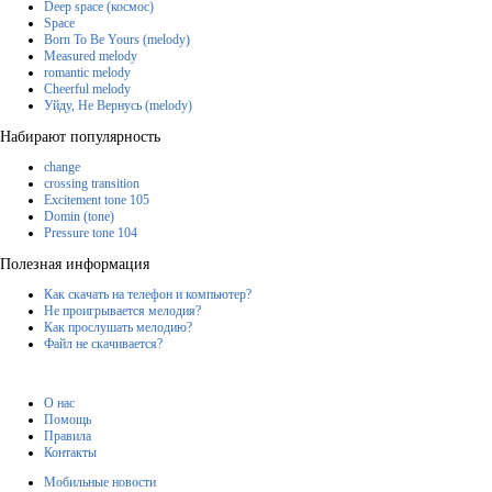
Deep space (космос)
Space
Born To Be Yours (melody)
Measured melody
romantic melody
Cheerful melody
Уйду, Не Вернусь (melody)
Набирают популярность
change
crossing transition
Excitement tone 105
Domin (tone)
Pressure tone 104
Полезная информация
Как скачать на телефон и компьютер?
Не проигрывается мелодия?
Как прослушать мелодию?
Файл не скачивается?
О нас
Помощь
Правила
Контакты
Мобильные новости