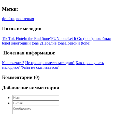
Метки:
флейта
,
восточная
Похожие мелодии
Tik Tok Flute
In the End (tone)
FUN tone
Let It Go (tone)
спокойная
tone
Новогодний tone 2
Перелив tone
Позвони (tone)
Полезная информация:
Как скачать?
Не проигрывается мелодия?
Как прослушать
мелодию?
Файл не скачивается?
Комментарии (0)
Добавление комментария