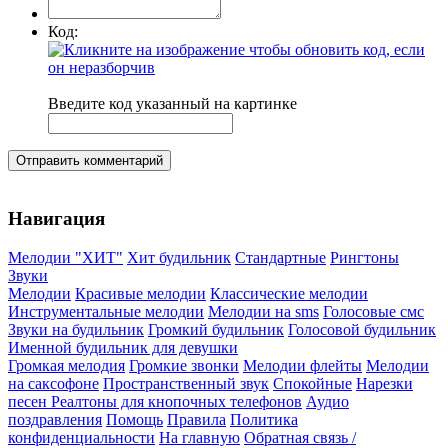
Код:
Введите код указанный на картинке
Отправить комментарий
Навигация
Мелодии "ХИТ"
Хит будильник
Стандартные
Рингтоны
Звуки
Мелодии
Красивые мелодии
Классические мелодии
Инструментальные мелодии
Мелодии на sms
Голосовые смс
Звуки на будильник
Громкий будильник
Голосовой будильник
Именной будильник для девушки
Громкая мелодия
Громкие звонки
Мелодии флейты
Мелодии
на саксофоне
Пространственный звук
Спокойные
Нарезки
песен
Реалтоны для кнопочных телефонов
Аудио
поздравления
Помощь
Правила
Политика
конфиденциальности
На главную
Обратная связь /