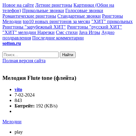
Новое на сайте
Летние рингтоны
Картинки (Обои на
телефон)
Прикольные звонки
Голосовые звонки
Романтические рингтоны
Стандартные звонки
Рингтоны
Мелодии
top10 новых рингтонов за месяц
"ХИТ" прикольных
Рингтоны "зарубежный ХИТ"
Рингтоны "русский ХИТ"
"ХИТ" мелодии
Нарезки
Смс стихи
Java Игры
Аудио
поздравления
Последние комментарии
sotton.ru
Найти
Полная версия сайта
Мелодия Flute tone (флейта)
vito
7-02-2024
843
Битрейт:
192 (KB/s)
Мелодии
play