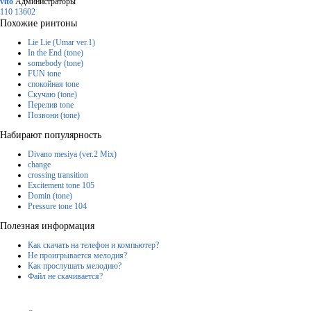
vito
Администраторы
110
13602
Похожие ринтоны
Lie Lie (Umar ver.1)
In the End (tone)
somebody (tone)
FUN tone
спокойная tone
Скучаю (tone)
Перелив tone
Позвони (tone)
Набирают популярность
Divano mesiya (ver.2 Mix)
change
crossing transition
Excitement tone 105
Domin (tone)
Pressure tone 104
Полезная информация
Как скачать на телефон и компьютер?
Не проигрывается мелодия?
Как прослушать мелодию?
Файл не скачивается?