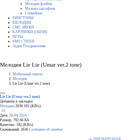
Мелодии флейты
Музыка саксофона
Спокойные
РИНГТОНЫ
МЕЛОДИИ
СМС ЗВУКИ
КАРТИНКИ (ОБОИ)
ИГРЫ
SMS СТИХИ
Аудио Поздравления
Мелодия Lie Lie (Umar ver.2 tone)
Мобильный портал
Мелодии
Lie Lie (Umar ver.2 tone)
Lie Lie (Umar ver.2 tone)
Добавить в закладки
Мелодии
2636
192 (KB/s)
93
Дата:
20-04-2024
Размер: 792.66 Kb
Качество: 192 (KB/s)
Скачиваний: 2636
Сообщить об ошибке
⇐ ПРЕДЫДУЩАЯ