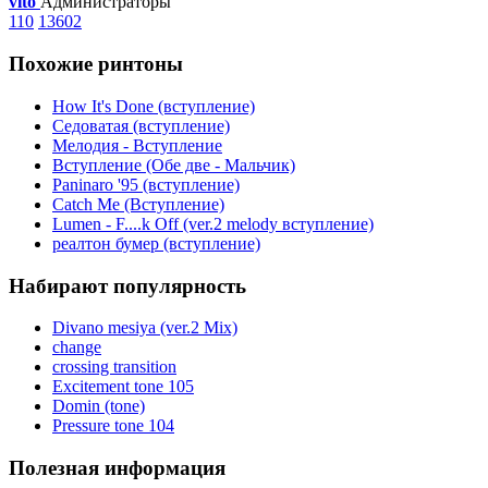
vito
Администраторы
110
13602
Похожие ринтоны
How It's Done (вступление)
Седоватая (вступление)
Мелодия - Вступление
Вступление (Обе две - Мальчик)
Paninaro '95 (вступление)
Catch Me (Вступление)
Lumen - F....k Off (ver.2 melody вступление)
реалтон бумер (вступление)
Набирают популярность
Divano mesiya (ver.2 Mix)
change
crossing transition
Excitement tone 105
Domin (tone)
Pressure tone 104
Полезная информация