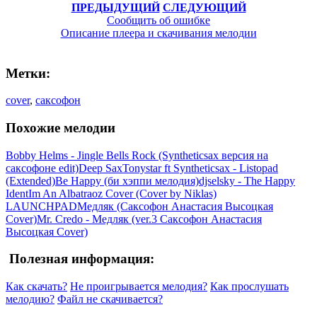
ПРЕДЫДУЩИЙ
СЛЕДУЮЩИЙ
Сообщить об ошибке
Описание плеера и скачивания мелодии
Метки:
cover
,
саксофон
Похожие мелодии
Bobby Helms - Jingle Bells Rock (Syntheticsax версия на
саксофоне edit)
Deep Sax
Tonystar ft Syntheticsax - Listopad
(Extended)
Be Happy (би хэппи мелодия)
djselsky - The Happy
Ident
Im An Albatraoz Cover (Cover by Niklas)
LAUNCHPAD
Медляк (Саксофон Анастасия Высоцкая
Cover)
Mr. Credo - Медляк (ver.3 Саксофон Анастасия
Высоцкая Cover)
Полезная информация:
Как скачать?
Не проигрывается мелодия?
Как прослушать
мелодию?
Файл не скачивается?