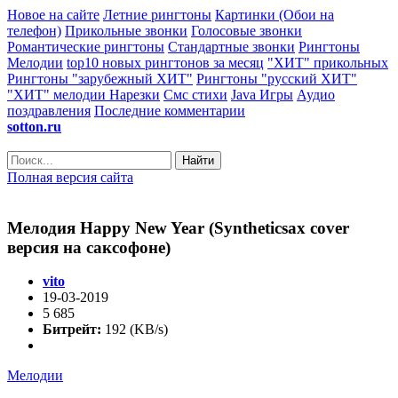
Новое на сайте
Летние рингтоны
Картинки (Обои на
телефон)
Прикольные звонки
Голосовые звонки
Романтические рингтоны
Стандартные звонки
Рингтоны
Мелодии
top10 новых рингтонов за месяц
"ХИТ" прикольных
Рингтоны "зарубежный ХИТ"
Рингтоны "русский ХИТ"
"ХИТ" мелодии
Нарезки
Смс стихи
Java Игры
Аудио
поздравления
Последние комментарии
sotton.ru
Найти
Полная версия сайта
Мелодия Happy New Year (Syntheticsax cover
версия на саксофоне)
vito
19-03-2019
5 685
Битрейт:
192 (KB/s)
Мелодии