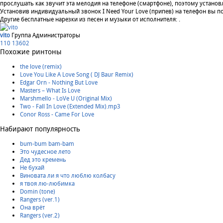
прослушать как звучит эта мелодия на телефоне (смартфоне), поэтому установ
Установив индивидуальный звонок I Need Your Love (припев) на телефон вы по
Другие бесплатные нарезки из песен и музыки от исполнителя: .
vito
Группа Администраторы
110
13602
Похожие ринтоны
the love (remix)
Love You Like A Love Song ( DJ Baur Remix)
Edgar Orn - Nothing But Love
Masters – What Is Love
Marshmello - LoVe U (Original Mix)
Two - Fall In Love (Extended Mix).mp3
Conor Ross - Came For Love
Набирают популярность
bum-bum bam-bam
Это чудесное лето
Дед это кремень
Не бухай
Виновата ли я что люблю колбасу
я твоя лю-любимка
Domin (tone)
Rangers (ver.1)
Она врёт
Rangers (ver.2)