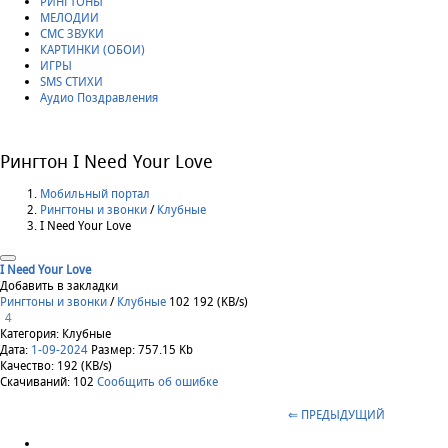
РИНГТОНЫ
МЕЛОДИИ
СМС ЗВУКИ
КАРТИНКИ (ОБОИ)
ИГРЫ
SMS СТИХИ
Аудио Поздравления
Рингтон I Need Your Love
Мобильный портал
Рингтоны и звонки
/
Клубные
I Need Your Love
I Need Your Love
Добавить в закладки
Рингтоны и звонки
/
Клубные
102
192 (KB/s)
4
Категория: Клубные
Дата:
1-09-2024
Размер: 757.15 Kb
Качество: 192 (KB/s)
Скачиваний: 102
Сообщить об ошибке
⇐ ПРЕДЫДУЩИЙ