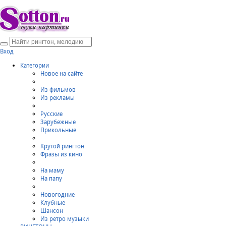
Вход
Категории
Новое на сайте
Из фильмов
Из рекламы
Русские
Зарубежные
Прикольные
Крутой рингтон
Фразы из кино
На маму
На папу
Новогодние
Клубные
Шансон
Из ретро музыки