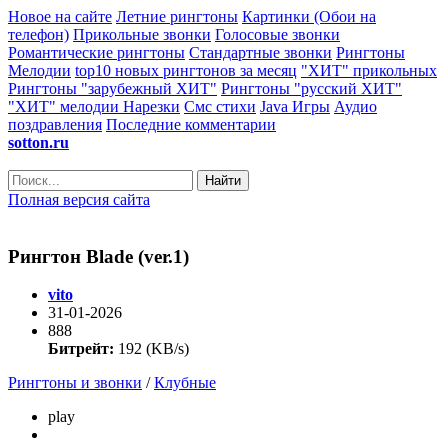
Новое на сайте
Летние рингтоны
Картинки (Обои на
телефон)
Прикольные звонки
Голосовые звонки
Романтические рингтоны
Стандартные звонки
Рингтоны
Мелодии
top10 новых рингтонов за месяц
"ХИТ" прикольных
Рингтоны "зарубежный ХИТ"
Рингтоны "русский ХИТ"
"ХИТ" мелодии
Нарезки
Смс стихи
Java Игры
Аудио
поздравления
Последние комментарии
sotton.ru
Найти
Полная версия сайта
Рингтон Blade (ver.1)
vito
31-01-2026
888
Битрейт:
192 (KB/s)
Рингтоны и звонки
/
Клубные
play