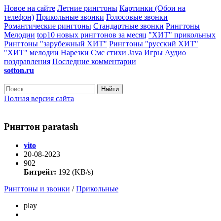
Новое на сайте
Летние рингтоны
Картинки (Обои на
телефон)
Прикольные звонки
Голосовые звонки
Романтические рингтоны
Стандартные звонки
Рингтоны
Мелодии
top10 новых рингтонов за месяц
"ХИТ" прикольных
Рингтоны "зарубежный ХИТ"
Рингтоны "русский ХИТ"
"ХИТ" мелодии
Нарезки
Смс стихи
Java Игры
Аудио
поздравления
Последние комментарии
sotton.ru
Найти
Полная версия сайта
Рингтон paratash
vito
20-08-2023
902
Битрейт:
192 (KB/s)
Рингтоны и звонки
/
Прикольные
play