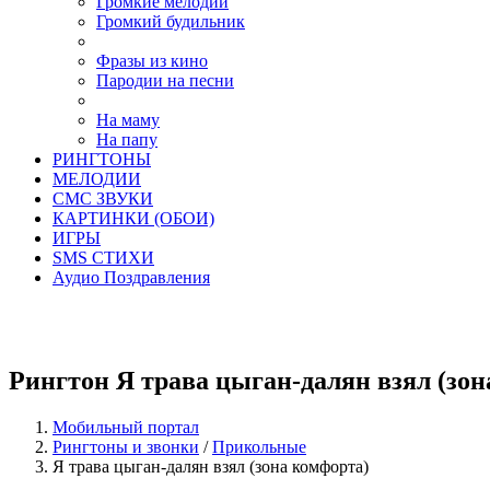
Громкие мелодии
Громкий будильник
Фразы из кино
Пародии на песни
На маму
На папу
РИНГТОНЫ
МЕЛОДИИ
СМС ЗВУКИ
КАРТИНКИ (ОБОИ)
ИГРЫ
SMS СТИХИ
Аудио Поздравления
Рингтон Я трава цыган-далян взял (зон
Мобильный портал
Рингтоны и звонки
/
Прикольные
Я трава цыган-далян взял (зона комфорта)