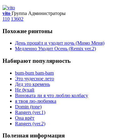
vito
Группа Администраторы
110
13602
Похожие ринтоны
День прошёл и уходит ночь (Мимо Меня)
Медленно Уходит Осень (Remix ver.2)
Набирают популярность
bum-bum bam-bam
Это чудесное лето
Дед это кремень
Не бухай
Виновата ли я что люблю колбасу
я твоя лю-любимка
Domin (tone)
Rangers (ver.1)
Она врёт
Rangers (ver.2)
Полезная информация