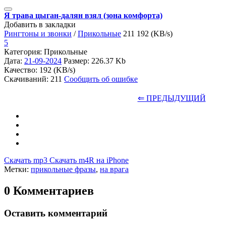
Я трава цыган-далян взял (зона комфорта)
Добавить в закладки
Рингтоны и звонки
/
Прикольные
211
192 (KB/s)
5
Категория: Прикольные
Дата:
21-09-2024
Размер: 226.37 Kb
Качество: 192 (KB/s)
Скачиваний: 211
Сообщить об ошибке
⇐ ПРЕДЫДУЩИЙ
Скачать mp3
Скачать m4R на iPhone
Метки:
прикольные фразы
,
на врага
0 Комментариев
Оставить комментарий