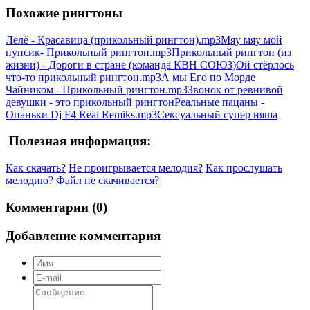
Похожие рингтоны
Лёлё - Красавица (прикольный рингтон).mp3
Мяу мяу мой
пупсик- Прикольный рингтон.mp3
Прикольный рингтон (из
жизни) - Дороги в стране (команда КВН СОЮЗ)
Ой стёрлось
что-то прикольный рингтон.mp3
А мы Его по Моpде
Чайником - Прикольный рингтон.mp3
Звонок от ревнивой
девушки - это прикольный рингтон
Реальные пацаны -
Опаньки Dj F4 Real Remiks.mp3
Сексуальный супер няша
Полезная информация:
Как скачать?
Не проигрывается мелодия?
Как прослушать
мелодию?
Файл не скачивается?
Комментарии (0)
Добавление комментария