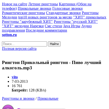
Новое на сайте
Летние рингтоны
Картинки (Обои на
телефон)
Прикольные звонки
Голосовые звонки
Романтические рингтоны
Стандартные звонки
Рингтоны
Мелодии
top10 новых рингтонов за месяц
"ХИТ" прикольных
Рингтоны "зарубежный ХИТ"
Рингтоны "русский ХИТ"
"ХИТ" мелодии
Нарезки
Смс стихи
Java Игры
Аудио
поздравления
Последние комментарии
sotton.ru
Найти
Полная версия сайта
Рингтон Прикольный рингтон - Пиво лучший
алкоголь.mp3
vito
7-03-2013
16 761
Битрейт:
128 (KB/s)
Рингтоны и звонки
/
Прикольные