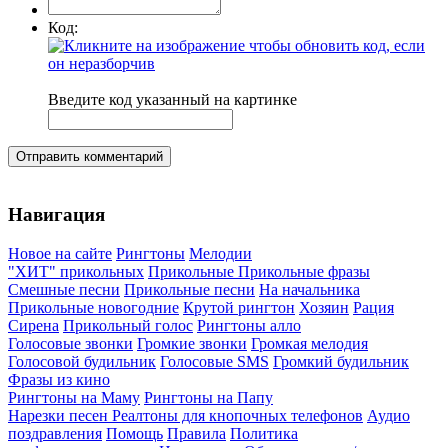
Код:
Введите код указанный на картинке
Отправить комментарий
Навигация
Новое на сайте
Рингтоны
Мелодии
"ХИТ" прикольных
Прикольные
Прикольные фразы
Смешные песни
Прикольные песни
На начальника
Прикольные новогодние
Крутой рингтон
Хозяин
Рация
Сирена
Прикольный голос
Рингтоны алло
Голосовые звонки
Громкие звонки
Громкая мелодия
Голосовой будильник
Голосовые SMS
Громкий будильник
Фразы из кино
Рингтоны на Маму
Рингтоны на Папу
Нарезки песен
Реалтоны для кнопочных телефонов
Аудио
поздравления
Помощь
Правила
Политика