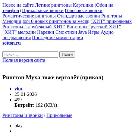
Новое на сайте
Летние рингтоны
Картинки (Обои на
телефон)
Прикольные звонки
Голосовые звонки
Романтические рингтоны
Стандартные звонки
Рингтоны
Мелодии
top10 новых рингтонов за месяц
"ХИТ" прикольных
Рингтоны "зарубежный ХИТ"
Рингтоны "русский ХИТ"
"ХИТ" мелодии
Нарезки
Смс стихи
Java Игры
Аудио
поздравления
Последние комментарии
sotton.ru
Найти
Полная версия сайта
Рингтон Муха тоже вертолёт (прикол)
vito
25-01-2026
499
Битрейт:
192 (KB/s)
Рингтоны и звонки
/
Прикольные
play