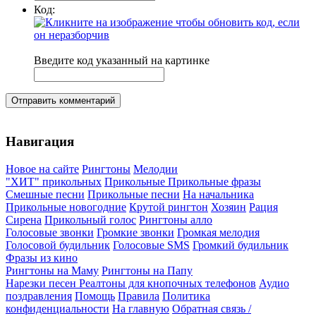
Код:
Введите код указанный на картинке
Отправить комментарий
Навигация
Новое на сайте
Рингтоны
Мелодии
"ХИТ" прикольных
Прикольные
Прикольные фразы
Смешные песни
Прикольные песни
На начальника
Прикольные новогодние
Крутой рингтон
Хозяин
Рация
Сирена
Прикольный голос
Рингтоны алло
Голосовые звонки
Громкие звонки
Громкая мелодия
Голосовой будильник
Голосовые SMS
Громкий будильник
Фразы из кино
Рингтоны на Маму
Рингтоны на Папу
Нарезки песен
Реалтоны для кнопочных телефонов
Аудио
поздравления
Помощь
Правила
Политика
конфиденциальности
На главную
Обратная связь /