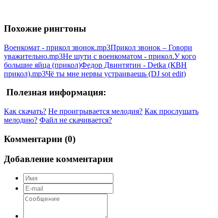
Похожие рингтоны
Военкомат - прикол звонок.mp3
Прикол звонок – Говори
уважительно.mp3
Не шути с военкоматом - прикол.
У кого
большие яйца (прикол)
Федор Двинтятин - Detka (КВН
прикол).mp3
Чё ты мне нервы устраиваешь (DJ sot edit)
Полезная информация:
Как скачать?
Не проигрывается мелодия?
Как прослушать
мелодию?
Файл не скачивается?
Комментарии (0)
Добавление комментария