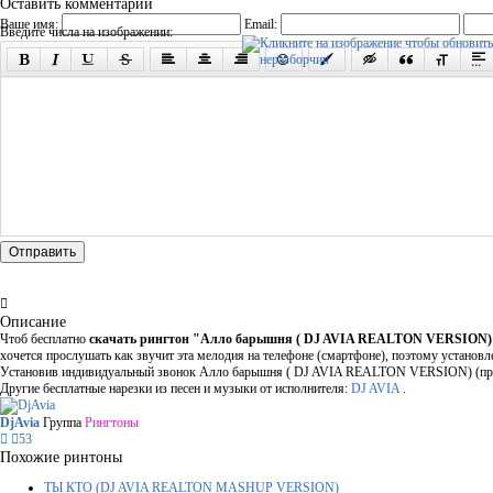
Оставить комментарий
Ваше имя:
Email:
Введите числа на изображении:
Отправить
Описание
Чтоб бесплатно
скачать рингтон "Алло барышня ( DJ AVIA REALTON VERSION)
хочется прослушать как звучит эта мелодия на телефоне (смартфоне), поэтому установл
Установив индивидуальный звонок Алло барышня ( DJ AVIA REALTON VERSION) (припев
Другие бесплатные нарезки из песен и музыки от исполнителя:
DJ AVIA
.
DjAvia
Группа
Рингтоны
53
Похожие ринтоны
ТЫ КТО (DJ AVIA REALTON MASHUP VERSION)