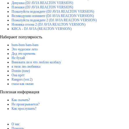
Девушка (DJ AVIA REALTON VERSION)
Плюшки (DJ AVIA REALTON VERSION)
Пожалуйста подождите (DJ AVIA REALTON VERSION)
Великодушно извините (DJ AVIA REALTON VERSION)
Пожалуйста подождите 2 (DJ AVIA REALTON VERSION)
Новинка сезона 2 (DJ AVIA REALTON VERSION)
КИСА - DJ AVIA (REALTON VERSION)
Набирают популярность
bum-bum bam-bam
Это чудесное лето
Дед это кремень
Не бухай
Виновата ли я что люблю колбасу
я твоя лю-любимка
Domin (tone)
Она врёт
Rangers (ver.2)
глаза как океан
Полезная информация
Как скачать?
Не проигрывается?
Как прослушать?
О нас
Помощь