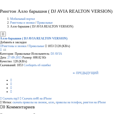
Рингтон Алло барышня ( DJ AVIA REALTON VERSION)
Мобильный портал
Рингтоны и звонки
/
Прикольные
Алло барышня ( DJ AVIA REALTON VERSION)
Алло барышня ( DJ AVIA REALTON VERSION)
Добавить в закладки
Рингтоны и звонки
/
Прикольные
1853
128 (KB/s)
44
Категория: Прикольные
Испольнитель:
DJ AVIA
Дата:
27-09-2015
Размер: 698.82 Kb
Качество: 128 (KB/s)
Скачиваний: 1853
Сообщить об ошибке
⇐ ПРЕДЫДУЩИЙ
Скачать mp3
Скачать m4R на iPhone
Метки:
скачать приколы на звонок
,
алло
,
приколы на телефон
,
рингтон на iPhone
0 Комментариев