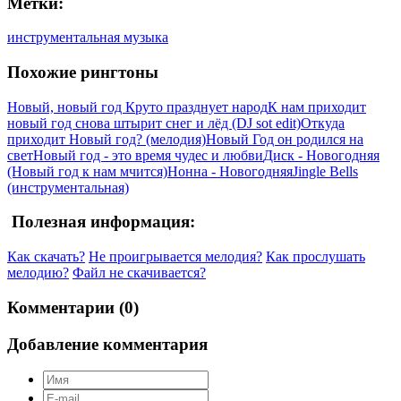
Метки:
инструментальная музыка
Похожие рингтоны
Новый, новый год Круто празднует народ
К нам приходит
новый год снова штырит снег и лёд (DJ sot edit)
Откуда
приходит Новый год? (мелодия)
Новый Год он родился на
свет
Новый год - это время чудес и любви
Диск - Новогодняя
(Новый год к нам мчится)
Нонна - Новогодняя
Jingle Bells
(инструментальная)
Полезная информация:
Как скачать?
Не проигрывается мелодия?
Как прослушать
мелодию?
Файл не скачивается?
Комментарии (0)
Добавление комментария