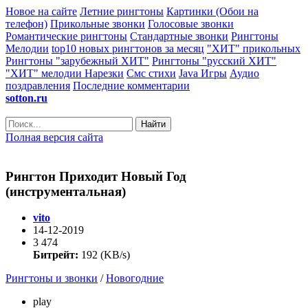
Новое на сайте
Летние рингтоны
Картинки (Обои на
телефон)
Прикольные звонки
Голосовые звонки
Романтические рингтоны
Стандартные звонки
Рингтоны
Мелодии
top10 новых рингтонов за месяц
"ХИТ" прикольных
Рингтоны "зарубежный ХИТ"
Рингтоны "русский ХИТ"
"ХИТ" мелодии
Нарезки
Смс стихи
Java Игры
Аудио
поздравления
Последние комментарии
sotton.ru
Найти
Полная версия сайта
Рингтон Приходит Новый Год
(инструментальная)
vito
14-12-2019
3 474
Битрейт:
192 (KB/s)
Рингтоны и звонки
/
Новогодние
play