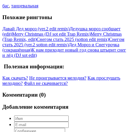
бас
,
танцевальная
Похожие рингтоны
Давай Дед мороз (ver.2 edit remix)
Дедушка мороз сообщает
(edit)
Merry Christmas (DJ sot edit Trap Remix)
Merry Christmas
(Trap Remix, edit)
Снегом стать 2025 (sotton edit remix)
Снегом
стать 2025 (ver.2 sotton edit remix)
Дед Мороз и Снегурочка
(сокращённая)
К нам приходит новый год снова штырит снег
и лёд (DJ sot edit)
Полезная информация:
Как скачать?
Не проигрывается мелодия?
Как прослушать
мелодию?
Файл не скачивается?
Комментарии (0)
Добавление комментария