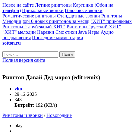
Новое на сайте
Летние рингтоны
Картинки (Обои на
телефон)
Прикольные звонки
Голосовые звонки
Романтические рингтоны
Стандартные звонки
Рингтоны
Мелодии
top10 новых рингтонов за месяц
"ХИТ" прикольных
Рингтоны "зарубежный ХИТ"
Рингтоны "русский ХИТ"
"ХИТ" мелодии
Нарезки
Смс стихи
Java Игры
Аудио
поздравления
Последние комментарии
sotton.ru
Найти
Полная версия сайта
Рингтон Давай Дед мороз (edit remix)
vito
29-12-2025
348
Битрейт:
192 (KB/s)
Рингтоны и звонки
/
Новогодние
play