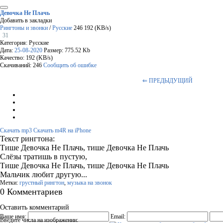
Девочка Не Плачь
Добавить в закладки
Рингтоны и звонки
/
Русские
246
192 (KB/s)
31
Категория: Русские
Дата:
25-08-2020
Размер: 775.52 Kb
Качество: 192 (KB/s)
Скачиваний: 246
Сообщить об ошибке
⇐ ПРЕДЫДУЩИЙ
Скачать mp3
Скачать m4R на iPhone
Текст рингтона:
Тише Девочка Не Плачь, тише Девочка Не Плачь
Слёзы тратишь в пустую,
Тише Девочка Не Плачь, тише Девочка Не Плачь
Мальчик любит другую...
Метки:
грустный рингтон
,
музыка на звонок
0 Комментариев
Оставить комментарий
Ваше имя:
Email:
Введите числа на изображении: