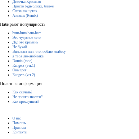
Девочка Красивая
Просто будь ближе, ближе
Слезы на щеках
Азазель (Remix)
Набирают популярность
bum-bum bam-bam
Это чудесное лето
Дед это кремень
Не бухай
Виновата ли я что люблю колбасу
я твоя лю-любимка
Domin (tone)
Rangers (ver.1)
Она врёт
Rangers (ver.2)
Полезная информация
Как скачать?
Не проигрывается?
Как прослушать?
О нас
Помощь
Правила
Контакты