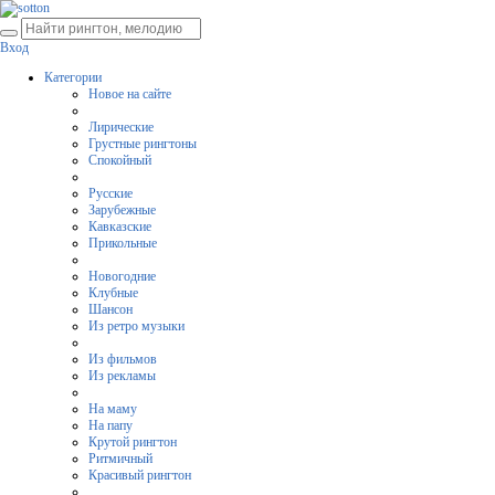
Вход
Категории
Новое на сайте
Лирические
Грустные рингтоны
Спокойный
Русские
Зарубежные
Кавказские
Прикольные
Новогодние
Клубные
Шансон
Из ретро музыки
Из фильмов
Из рекламы
На маму
На папу
Крутой рингтон
Ритмичный
Красивый рингтон