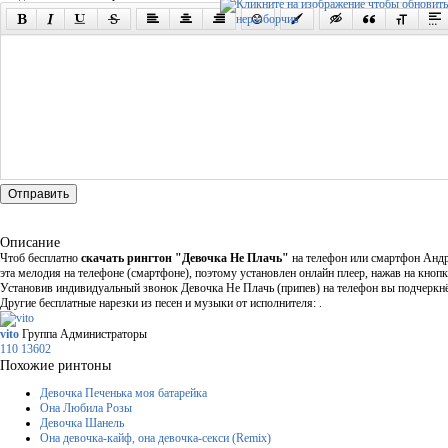
Отправить
Описание
Чтоб бесплатно
скачать рингтон "Девочка Не Плачь"
на телефон или смартфон Андро
эта мелодия на телефоне (смартфоне), поэтому установлен онлайн плеер, нажав на кнопк
Установив индивидуальный звонок Девочка Не Плачь (припев) на телефон вы подчеркнёт
Другие бесплатные нарезки из песен и музыки от исполнителя: .
vito
Группа Администраторы
110
13602
Похожие ринтоны
Девочка Печенька моя батарейка
Она Любила Розы
Девочка Шанель
Она девочка-кайф, она девочка-секси (Remix)