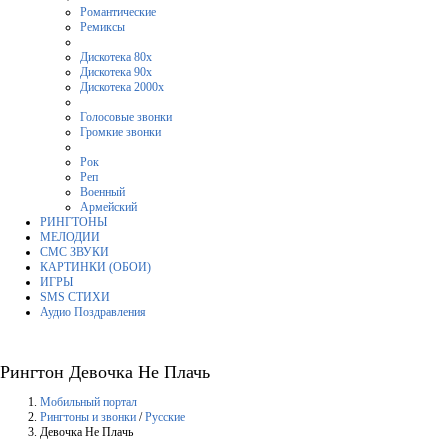
Романтические
Ремиксы
Дискотека 80х
Дискотека 90х
Дискотека 2000х
Голосовые звонки
Громкие звонки
Рок
Реп
Военный
Армейский
РИНГТОНЫ
МЕЛОДИИ
СМС ЗВУКИ
КАРТИНКИ (ОБОИ)
ИГРЫ
SMS СТИХИ
Аудио Поздравления
Рингтон Девочка Не Плачь
Мобильный портал
Рингтоны и звонки
/
Русские
Девочка Не Плачь