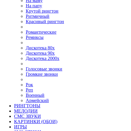
На маму
На папу
Крутой рингтон
Ритмичный
Красивый рингтон
Романтические
Ремиксы
Дискотека 80х
Дискотека 90х
Дискотека 2000х
Голосовые звонки
Громкие звонки
Рок
Реп
Военный
Армейский
РИНГТОНЫ
МЕЛОДИИ
СМС ЗВУКИ
КАРТИНКИ (ОБОИ)
ИГРЫ