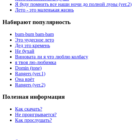
Я буду помнить все наши ночи до полной луны (ver.2)
Лето - это маленькая жизнь
Набирают популярность
bum-bum bam-bam
Это чудесное лето
Дед это кремень
Не бухай
Виновата ли я что люблю колбасу
я твоя лю-любимка
Domin (tone)
Rangers (ver.1)
Она врёт
Rangers (ver.2)
Полезная информация
Как скачать?
Не проигрывается?
Как прослушать?