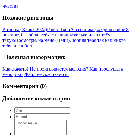
чувства
Похожие рингтоны
Катюша (Remix 2022)
Голос Твой
А за окном дожди ли-лили
Я
не смогу
Я люблю тебя, слышишь
сколько искал тебя
такую
Посмотри, на меня (Цепи)
Любила тебя так как никто
тебя не любил
Полезная информация:
Как скачать?
Не проигрывается мелодия?
Как прослушать
мелодию?
Файл не скачивается?
Комментарии (0)
Добавление комментария