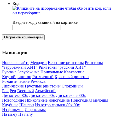
Код:
Введите код указанный на картинке
Отправить комментарий
Навигация
Новое на сайте
Мелодии
Весенние рингтоны
Рингтоны
"зарубежный ХИТ"
Рингтоны "русский ХИТ"
Русские
Зарубежные
Прикольные
Кавказские
Крутой рингтон
Ритмичный
Красивый рингтон
Романтические
Ремиксы
Лирические
Грустные рингтоны
Спокойный
Рок
Реп
Военный
Армейский
Дискотека 80х
Дискотека 90х
Дискотека 2000х
Новогодние
Прикольные новогодние
Новогодняя мелодия
Клубные
Шансон
Из ретро музыки 80х 90х
Из фильмов
Из рекламы
На маму
На папу