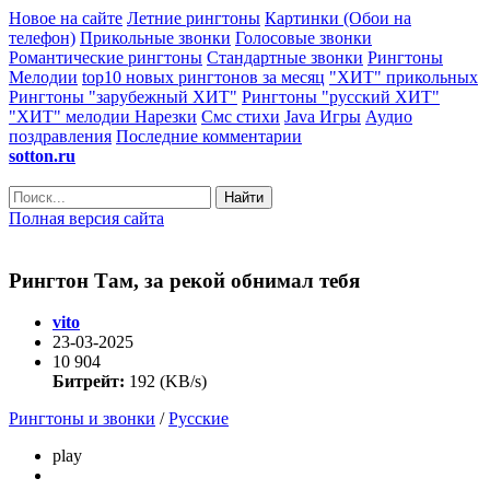
Новое на сайте
Летние рингтоны
Картинки (Обои на
телефон)
Прикольные звонки
Голосовые звонки
Романтические рингтоны
Стандартные звонки
Рингтоны
Мелодии
top10 новых рингтонов за месяц
"ХИТ" прикольных
Рингтоны "зарубежный ХИТ"
Рингтоны "русский ХИТ"
"ХИТ" мелодии
Нарезки
Смс стихи
Java Игры
Аудио
поздравления
Последние комментарии
sotton.ru
Найти
Полная версия сайта
Рингтон Там, за рекой обнимал тебя
vito
23-03-2025
10 904
Битрейт:
192 (KB/s)
Рингтоны и звонки
/
Русские
play