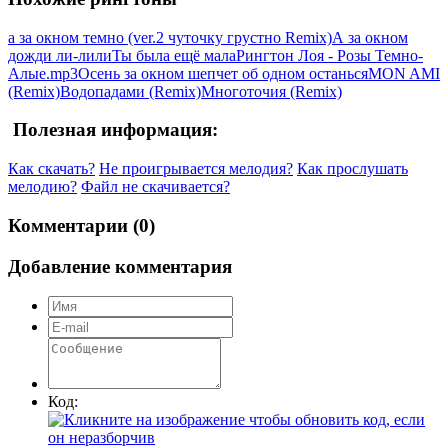
а за окном темно (ver.2 чуточку грустно Remix)
А за окном
дожди ли-лили
Ты была ещё мала
Рингтон Лоя - Розы Темно-
Алые.mp3
Осень за окном шепчет об одном останься
MON AMI
(Remix)
Водопадами (Remix)
Многоточия (Remix)
Полезная информация:
Как скачать?
Не проигрывается мелодия?
Как прослушать
мелодию?
Файл не скачивается?
Комментарии (0)
Добавление комментария
Код: