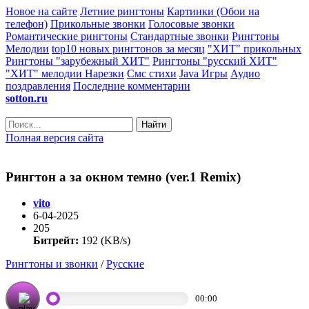
Новое на сайте
Летние рингтоны
Картинки (Обои на
телефон)
Прикольные звонки
Голосовые звонки
Романтические рингтоны
Стандартные звонки
Рингтоны
Мелодии
top10 новых рингтонов за месяц
"ХИТ" прикольных
Рингтоны "зарубежный ХИТ"
Рингтоны "русский ХИТ"
"ХИТ" мелодии
Нарезки
Смс стихи
Java Игры
Аудио
поздравления
Последние комментарии
sotton.ru
Найти
Полная версия сайта
Рингтон а за окном темно (ver.1 Remix)
vito
6-04-2025
205
Битрейт:
192 (KB/s)
Рингтоны и звонки
/
Русские
00:00