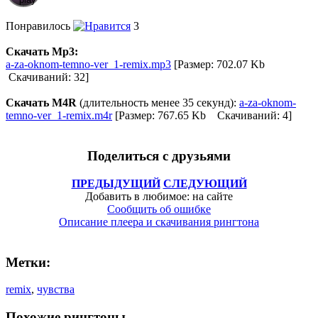
Понравилось
3
Скачать Mp3:
a-za-oknom-temno-ver_1-remix.mp3
[Размер: 702.07 Kb
Скачиваний: 32]
Скачать M4R
(длительность менее 35 секунд):
a-za-oknom-
temno-ver_1-remix.m4r
[Размер: 767.65 Kb Скачиваний: 4]
Поделиться с друзьями
ПРЕДЫДУЩИЙ
СЛЕДУЮЩИЙ
Добавить в любимое: на сайте
Сообщить об ошибке
Описание плеера и скачивания рингтона
Метки:
remix
,
чувства
Похожие рингтоны