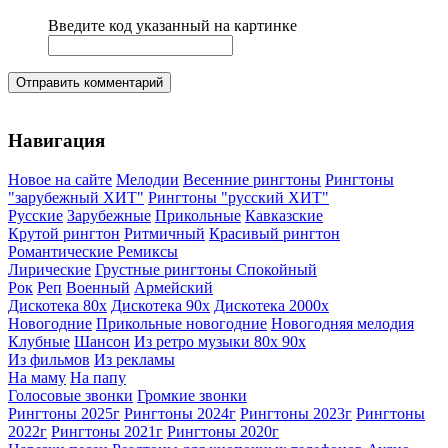
Введите код указанный на картинке
Отправить комментарий
Навигация
Новое на сайте
Мелодии
Весенние рингтоны
Рингтоны
"зарубежный ХИТ"
Рингтоны "русский ХИТ"
Русские
Зарубежные
Прикольные
Кавказские
Крутой рингтон
Ритмичный
Красивый рингтон
Романтические
Ремиксы
Лирические
Грустные рингтоны
Спокойный
Рок
Реп
Военный
Армейский
Дискотека 80х
Дискотека 90х
Дискотека 2000х
Новогодние
Прикольные новогодние
Новогодняя мелодия
Клубные
Шансон
Из ретро музыки 80х 90х
Из фильмов
Из рекламы
На маму
На папу
Голосовые звонки
Громкие звонки
Рингтоны 2025г
Рингтоны 2024г
Рингтоны 2023г
Рингтоны
2022г
Рингтоны 2021г
Рингтоны 2020г