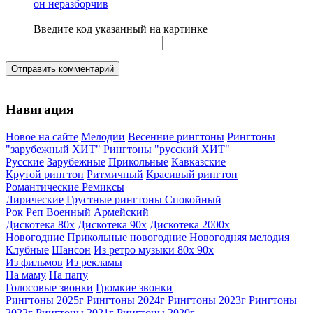
Введите код указанный на картинке
Отправить комментарий
Навигация
Новое на сайте
Мелодии
Весенние рингтоны
Рингтоны
"зарубежный ХИТ"
Рингтоны "русский ХИТ"
Русские
Зарубежные
Прикольные
Кавказские
Крутой рингтон
Ритмичный
Красивый рингтон
Романтические
Ремиксы
Лирические
Грустные рингтоны
Спокойный
Рок
Реп
Военный
Армейский
Дискотека 80х
Дискотека 90х
Дискотека 2000х
Новогодние
Прикольные новогодние
Новогодняя мелодия
Клубные
Шансон
Из ретро музыки 80х 90х
Из фильмов
Из рекламы
На маму
На папу
Голосовые звонки
Громкие звонки
Рингтоны 2025г
Рингтоны 2024г
Рингтоны 2023г
Рингтоны
2022г
Рингтоны 2021г
Рингтоны 2020г