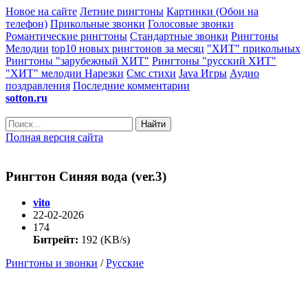
Новое на сайте
Летние рингтоны
Картинки (Обои на
телефон)
Прикольные звонки
Голосовые звонки
Романтические рингтоны
Стандартные звонки
Рингтоны
Мелодии
top10 новых рингтонов за месяц
"ХИТ" прикольных
Рингтоны "зарубежный ХИТ"
Рингтоны "русский ХИТ"
"ХИТ" мелодии
Нарезки
Смс стихи
Java Игры
Аудио
поздравления
Последние комментарии
sotton.ru
Найти
Полная версия сайта
Рингтон Синяя вода (ver.3)
vito
22-02-2026
174
Битрейт:
192 (KB/s)
Рингтоны и звонки
/
Русские