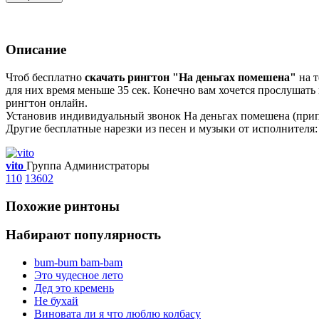
Описание
Чтоб бесплатно
скачать рингтон "На деньгах помешена"
на т
для них время меньше 35 сек. Конечно вам хочется прослушать 
рингтон онлайн.
Установив индивидуальный звонок На деньгах помешена (припев
Другие бесплатные нарезки из песен и музыки от исполнителя: 
vito
Группа Администраторы
110
13602
Похожие ринтоны
Набирают популярность
bum-bum bam-bam
Это чудесное лето
Дед это кремень
Не бухай
Виновата ли я что люблю колбасу