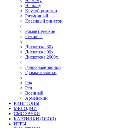
На маму
На папу
Крутой рингтон
Ритмичный
Красивый рингтон
Романтические
Ремиксы
Дискотека 80х
Дискотека 90х
Дискотека 2000х
Голосовые звонки
Громкие звонки
Рок
Реп
Военный
Армейский
РИНГТОНЫ
МЕЛОДИИ
СМС ЗВУКИ
КАРТИНКИ (ОБОИ)
ИГРЫ