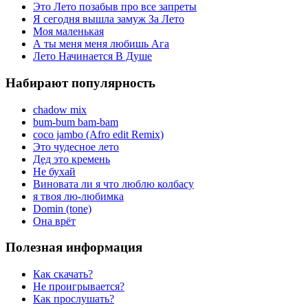
Это Лето позабыв про все запреты
Я сегодня вышла замуж За Лето
Моя маленькая
А ты меня меня любишь Ага
Лето Начинается В Душе
Набирают популярность
chadow mix
bum-bum bam-bam
coco jambo (Afro edit Remix)
Это чудесное лето
Дед это кремень
Не бухай
Виновата ли я что люблю колбасу
я твоя лю-любимка
Domin (tone)
Она врёт
Полезная информация
Как скачать?
Не проигрывается?
Как прослушать?