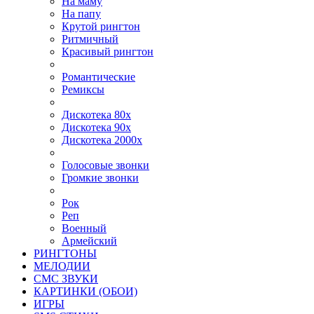
На маму
На папу
Крутой рингтон
Ритмичный
Красивый рингтон
Романтические
Ремиксы
Дискотека 80х
Дискотека 90х
Дискотека 2000х
Голосовые звонки
Громкие звонки
Рок
Реп
Военный
Армейский
РИНГТОНЫ
МЕЛОДИИ
СМС ЗВУКИ
КАРТИНКИ (ОБОИ)
ИГРЫ