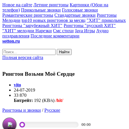
Новое на сайте
Летние рингтоны
Картинки (Обои на
телефон)
Прикольные звонки
Голосовые звонки
Романтические рингтоны
Стандартные звонки
Рингтоны
Мелодии
top10 новых рингтонов за месяц
"ХИТ" прикольных
Рингтоны "зарубежный ХИТ"
Рингтоны "русский ХИТ"
"ХИТ" мелодии
Нарезки
Смс стихи
Java Игры
Аудио
поздравления
Последние комментарии
sotton.ru
Найти
Полная версия сайта
Рингтон Возьми Моё Сердце
vito
24-07-2019
33 870
Битрейт:
192 (KB/s)
/hit/
Рингтоны и звонки
/
Русские
00:00