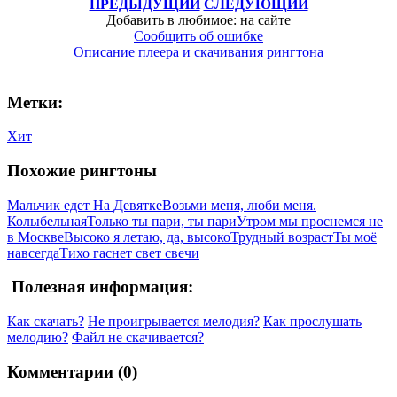
ПРЕДЫДУЩИЙ
СЛЕДУЮЩИЙ
Добавить в любимое: на сайте
Сообщить об ошибке
Описание плеера и скачивания рингтона
Метки:
Хит
Похожие рингтоны
Мальчик едет На Девятке
Возьми меня, люби меня.
Колыбельная
Только ты пари, ты пари
Утром мы проснемся не
в Москве
Высоко я летаю, да, высоко
Трудный возраст
Ты моё
навсегда
Тихо гаснет свет свечи
Полезная информация:
Как скачать?
Не проигрывается мелодия?
Как прослушать
мелодию?
Файл не скачивается?
Комментарии (0)