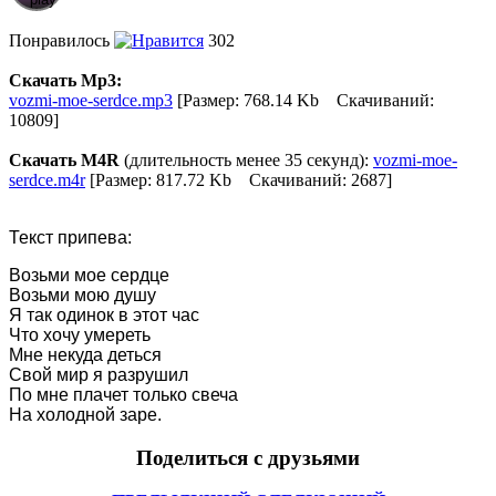
Понравилось
302
Скачать Mp3:
vozmi-moe-serdce.mp3
[Размер: 768.14 Kb Скачиваний:
10809]
Скачать M4R
(длительность менее 35 секунд):
vozmi-moe-
serdce.m4r
[Размер: 817.72 Kb Скачиваний: 2687]
Текст припева:
Возьми мое сердце
Возьми мою душу
Я так одинок в этот час
Что хочу умереть
Мне некуда деться
Свой мир я разрушил
По мне плачет только свеча
На холодной заре.
Поделиться с друзьями