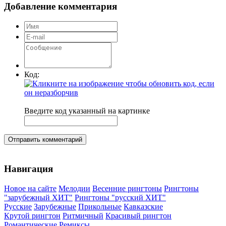
Добавление комментария
Код:
Введите код указанный на картинке
Отправить комментарий
Навигация
Новое на сайте
Мелодии
Весенние рингтоны
Рингтоны
"зарубежный ХИТ"
Рингтоны "русский ХИТ"
Русские
Зарубежные
Прикольные
Кавказские
Крутой рингтон
Ритмичный
Красивый рингтон
Романтические
Ремиксы