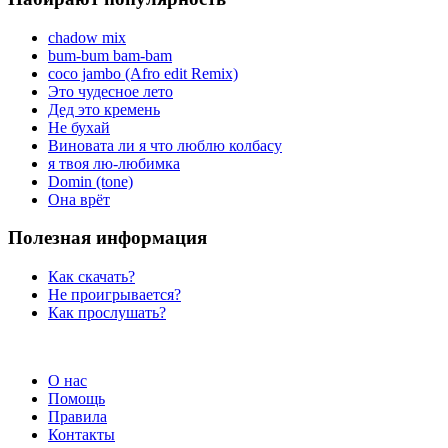
chadow mix
bum-bum bam-bam
coco jambo (Afro edit Remix)
Это чудесное лето
Дед это кремень
Не бухай
Виновата ли я что люблю колбасу
я твоя лю-любимка
Domin (tone)
Она врёт
Полезная информация
Как скачать?
Не проигрывается?
Как прослушать?
О нас
Помощь
Правила
Контакты