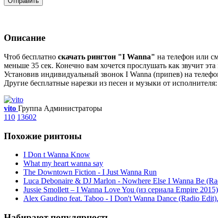
Отправить
Описание
Чтоб бесплатно
скачать рингтон "I Wanna"
на телефон или см
меньше 35 сек. Конечно вам хочется прослушать как звучит эта
Установив индивидуальный звонок I Wanna (припев) на телефон
Другие бесплатные нарезки из песен и музыки от исполнителя: 
vito
Группа Администраторы
110
13602
Похожие ринтоны
I Don t Wanna Know
What my heart wanna say
The Downtown Fiction - I Just Wanna Run
Luca Debonaire & DJ Marlon - Nowhere Else I Wanna Be (Rad
Jussie Smollett – I Wanna Love You (из сериала Empire 2015)
Alex Gaudino feat. Taboo - I Don't Wanna Dance (Radio Edit
Набирают популярность