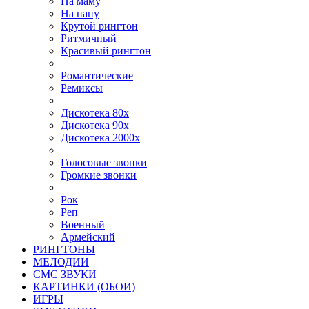
На маму
На папу
Крутой рингтон
Ритмичный
Красивый рингтон
Романтические
Ремиксы
Дискотека 80х
Дискотека 90х
Дискотека 2000х
Голосовые звонки
Громкие звонки
Рок
Реп
Военный
Армейский
РИНГТОНЫ
МЕЛОДИИ
СМС ЗВУКИ
КАРТИНКИ (ОБОИ)
ИГРЫ